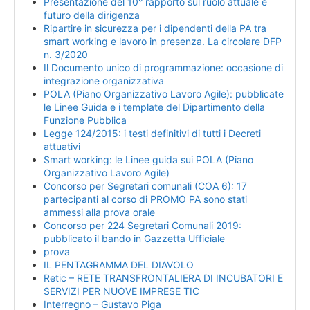
Presentazione del 10° rapporto sul ruolo attuale e
futuro della dirigenza
Ripartire in sicurezza per i dipendenti della PA tra
smart working e lavoro in presenza. La circolare DFP
n. 3/2020
Il Documento unico di programmazione: occasione di
integrazione organizzativa
POLA (Piano Organizzativo Lavoro Agile): pubblicate
le Linee Guida e i template del Dipartimento della
Funzione Pubblica
Legge 124/2015: i testi definitivi di tutti i Decreti
attuativi
Smart working: le Linee guida sui POLA (Piano
Organizzativo Lavoro Agile)
Concorso per Segretari comunali (COA 6): 17
partecipanti al corso di PROMO PA sono stati
ammessi alla prova orale
Concorso per 224 Segretari Comunali 2019:
pubblicato il bando in Gazzetta Ufficiale
prova
IL PENTAGRAMMA DEL DIAVOLO
Retic – RETE TRANSFRONTALIERA DI INCUBATORI E
SERVIZI PER NUOVE IMPRESE TIC
Interregno – Gustavo Piga