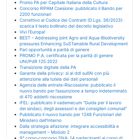
Promo PA per Capitale Italiana della Cultura
Concorso RIPAM Coesione: pubblicato il Bando per
2200 funzionari
Correttivo al Codice dei Contratti (D.Lgs. 36/2023):
scarica il testo bollinato del decreto legislativo
Vivi l’Europa!
BEST – Addressing joint Agro and Aqua-Biodiversity
pressures Enhancing SuSTainable Rural Development
Pari opportunità e parità di genere
PROMO P.A. certificata per la parità di genere
UNI/PdR 125:2022
Transizione digitale della PA
Garante della privacy: sì al ddl sull’AI con più
attenzione alla tutela dei dati personali
Agenzia delle entrate-Riscossione: pubblicato il
nuovo bando per l’assunzione a tempo indeterminato
di 470 addetti riscossione
IFEL: pubblicato il vademecum “Guida per il lavoro
dei sindaci, degli assessori e dei consiglieri comunali”
Pubblicato il nuovo bando per 1248 Funzionari del
Ministero dell’Interno
Dalla strategia all’azione: integrare accessibilità e
management – Modulo 2
9° corso-concorso SNA: 14 partecipanti al corso di