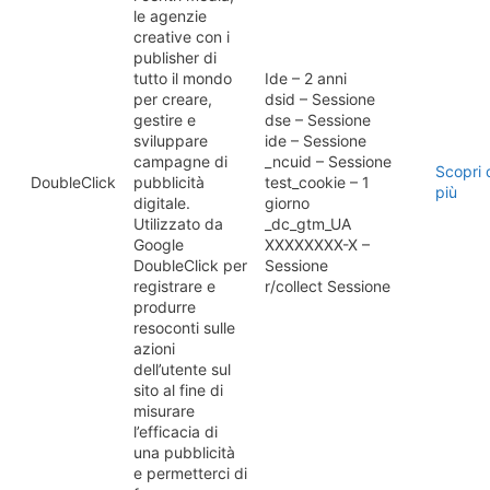
le agenzie
creative con i
publisher di
tutto il mondo
Ide – 2 anni
per creare,
dsid – Sessione
gestire e
dse – Sessione
sviluppare
ide – Sessione
campagne di
_ncuid – Sessione
Scopri 
DoubleClick
pubblicità
test_cookie – 1
più
digitale.
giorno
Utilizzato da
_dc_gtm_UA
Google
XXXXXXXX-X –
DoubleClick per
Sessione
registrare e
r/collect Sessione
produrre
resoconti sulle
azioni
dell’utente sul
sito al fine di
misurare
l’efficacia di
una pubblicità
e permetterci di