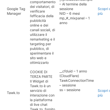
comportamento
– Al termine della
dei visitatori, di
Google Tag
sessione
Scopri 
verificare
Manager
NID – 6 mesi
più
l’efficacia della
mp_#_mixpanel – 1
pubblicità
anno
online e dei
canali sociali, di
utilizzare il
remarketing e il
targeting per
pubblico, di
sperimentare il
sito web e
ottimizzarlo
__cfduid – 1 anno
COOKIE DI
(CloudFlare)
TERZA PARTE
TawkConnectionTime
Il Widget di
– sessione
Tawk.to è un
ss – sessione
servizio di
Scopri 
Tawk.to
interazione con
più
la piattaforma
di live chat
Tawk.to, fornito