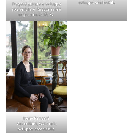
sviluppo sostenibile
Progetti cultura e sviluppo
sostenibile e Responsabile
segreteria Lu.Be.C.
Irene Panzani
Consultant, Cultura e
sviluppo sostenibile