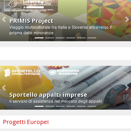
PRIMIS Project
Previous
N
Viaggio multiculturale tra Italia e Slovenia attraverso il
prisma delle minoranze
Impresa e innovazione
Previous
N
Sportello appalti imprese
Il servizio di assistenza nel mercato degli appalti
Progetti Europei