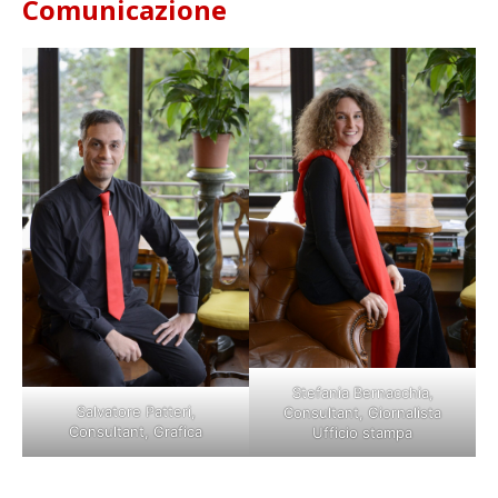
Comunicazione
Stefania Bernacchia,
Salvatore Patteri,
Consultant, Giornalista
Consultant, Grafica
Ufficio stampa