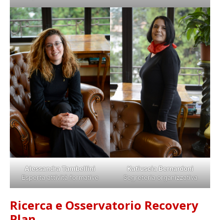
Alessandra Tambellini
Katiuscia Bernardoni
Esperta attività formative
Segreteria organizzativa
Ricerca e Osservatorio Recovery
Plan