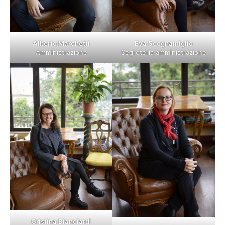
Alberto Marchetti
Eva Scognamiglio
Amministrazione
Segreteria amministrazione
Cristina Bianciardi