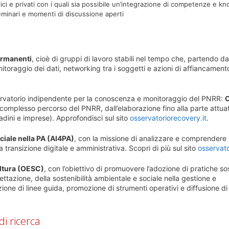
blici e privati con i quali sia possibile un’integrazione di competenze e 
minari e momenti di discussione aperti
ermanenti
, cioè di gruppi di lavoro stabili nel tempo che, partendo dai 
onitoraggio dei dati, networking tra i soggetti e azioni di affiancament
servatorio indipendente per la conoscenza e monitoraggio del PNRR:
O
complesso percorso del PNRR, dall’elaborazione fino alla parte attuat
cittadini e imprese). Approfondisci sul sito
osservatoriorecovery.it
.
iciale nella PA (AI4PA)
, con la missione di analizzare e comprendere 
la transizione digitale e amministrativa. Scopri di più sul sito
osservato
ultura (OESC)
, con l’obiettivo di promuovere l’adozione di pratiche sos
rogettazione, della sostenibilità ambientale e sociale nella gestione e
zione di linee guida, promozione di strumenti operativi e diffusione d
di ricerca