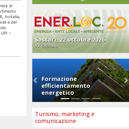
mera di
artimento
 Invitalia,
rali e del
ola
 UPI –
Sassari, 22 ottobre 2026
XX Edizione
Formazione
Previous
N
efficientamento
energetico
Turismo, marketing e
comunicazione