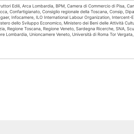
ttori Edili, Arca Lombardia, BPM, Camera di Commercio di Pisa, Ca
a, Confartigianato, Consiglio regionale della Toscana, Consip, Dip
er, Infocamere, ILO International Labour Organization, Intercent-ER,
istero dello Sviluppo Economico, Ministero dei Beni delle Attività Cultu
pezia, Regione Toscana, Regione Veneto, Sardegna Ricerche, SNA, Scu
ere Lombardia, Unioncamere Veneto, Università di Roma Tor Vergata,