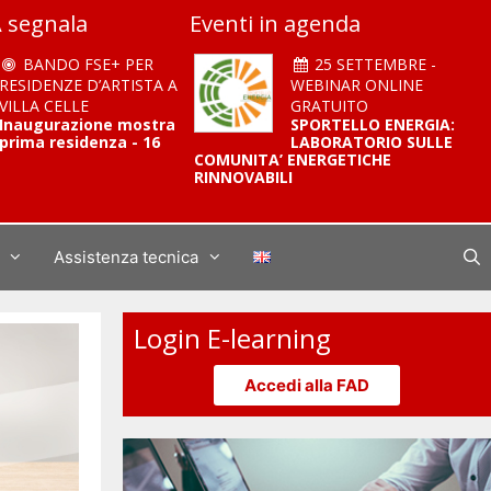
 segnala
Eventi in agenda
BANDO FSE+ PER
25 SETTEMBRE -
RESIDENZE D’ARTISTA A
WEBINAR ONLINE
VILLA CELLE
GRATUITO
Inaugurazione mostra
SPORTELLO ENERGIA:
prima residenza - 16
LABORATORIO SULLE
COMUNITA’ ENERGETICHE
RINNOVABILI
Assistenza tecnica
Login E-learning
Accedi alla FAD