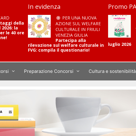
In evidenza
Promo PA
CARD
PER UNA NUOVA
ntaggi della
AZIONE SUL WELFARE
2026: la
CULTURALE IN FRIULI
er le 40 ore
VENEZIA GIULIA
one!
Partecipa alla
luglio 2026
rilevazione sul welfare culturale in
FVG: compila il questionario!
corsi
Preparazione Concorsi
Cultura e sostenibilità