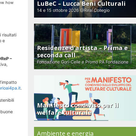
LuBeC – Lucca Beni Culturali
know how
14 e 15 ottobre 2026 @Real Collegio
risultati
o e
Residenze d’artista – Prima e
seconda call
ReP –
Fondazione Gori-Celle e Promo PA Fondazione
iva,
l’impatto
rioai4pa.it
.
tenibili
Manifesto condiviso per il
welfare culturale
i buone
Ambiente e energia