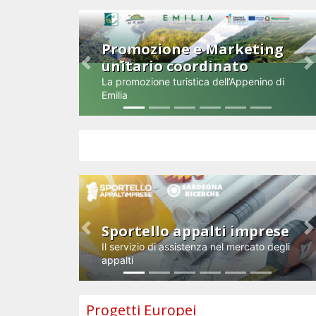
Promozione e Marketing
unitario coordinato
Previous
N
La promozione turistica dell’Appenino di
Emilia
Impresa e innovazione
Sportello appalti imprese
Previous
N
Il servizio di assistenza nel mercato degli
appalti
Progetti Europei