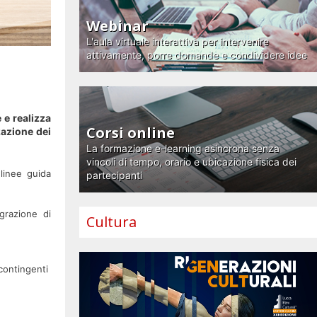
Webinar
L'aula virtuale interattiva per intervenire
attivamente, porre domande e condividere idee
e realizza
Corsi online
zazione dei
La formazione e-learning asincrona senza
vincoli di tempo, orario e ubicazione fisica dei
 linee guida
partecipanti
grazione di
Cultura
contingenti