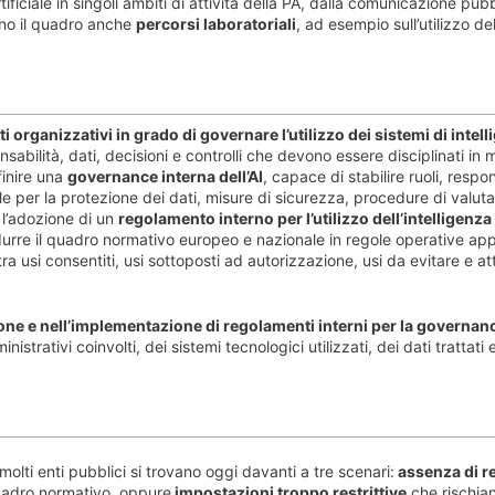
artificiale in singoli ambiti di attività della PA, dalla comunicazione pubb
ano il quadro anche
percorsi laboratoriali
, ad esempio sull’utilizzo del
 organizzativi in grado di governare l’utilizzo dei sistemi di intel
onsabilità, dati, decisioni e controlli che devono essere disciplinati in
finire una
governance interna dell’AI
, capace di stabilire ruoli, respon
egole per la protezione dei dati, misure di sicurezza, procedure di valut
 l’adozione di un
regolamento interno per l’utilizzo dell’intelligenza 
urre il quadro normativo europeo e nazionale in regole operative appli
a usi consentiti, usi sottoposti ad autorizzazione, usi da evitare e at
e e nell’implementazione di regolamenti interni per la governance
strativi coinvolti, dei sistemi tecnologici utilizzati, dei dati trattati e 
lti enti pubblici si trovano oggi davanti a tre scenari:
assenza di r
quadro normativo, oppure
impostazioni troppo restrittive
che rischian