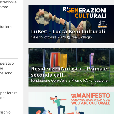
strazioni e
iorare
ra loro,
LuBeC – Lucca Beni Culturali
14 e 15 ottobre 2026 @Real Collegio
operativo
Residenze d’artista – Prima e
ne
che sono
seconda call
Fondazione Gori-Celle e Promo PA Fondazione
per fornire
 del
rischio,