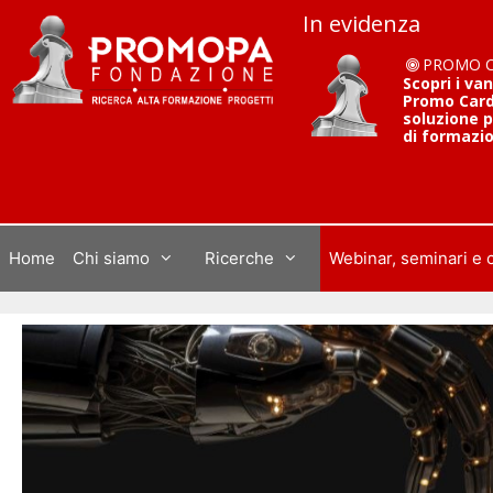
Vai
In evidenza
al
contenuto
PROMO 
Scopri i va
Promo Card 
soluzione p
di formazi
Home
Chi siamo
Ricerche
Webinar, seminari e 