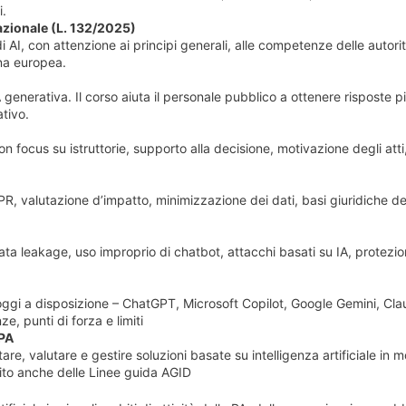
i.
nazionale (L. 132/2025)
AI, con attenzione ai principi generali, alle competenze delle autori
ina europea.
A generativa. Il corso aiuta il personale pubblico a ottenere risposte p
ativo.
con focus su istruttorie, supporto alla decisione, motivazione degli atti
DPR, valutazione d’impatto, minimizzazione dei dati, basi giuridiche de
A: data leakage, uso improprio di chatbot, attacchi basati su IA, protezio
 oggi a disposizione – ChatGPT, Microsoft Copilot, Google Gemini, Cla
e, punti di forza e limiti
 PA
re, valutare e gestire soluzioni basate su intelligenza artificiale in 
ito anche delle Linee guida AGID