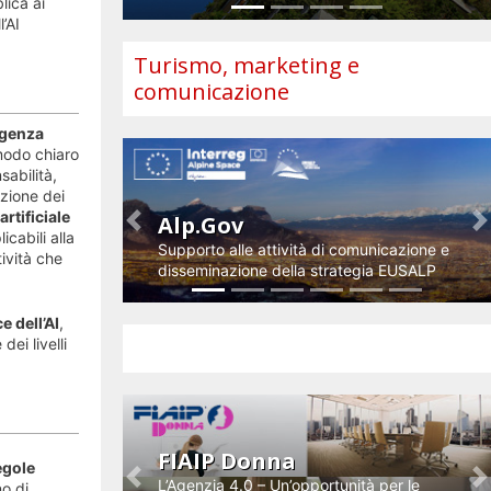
lica ai
l’AI
Turismo, marketing e
comunicazione
ligenza
 modo chiaro
sabilità,
azione dei
artificiale
Alp.Gov
Previous
N
cabili alla
Supporto alle attività di comunicazione e
tività che
disseminazione della strategia EUSALP
 dell’AI
,
Impresa e innovazione
dei livelli
FIAIP Donna
egole
L’Agenzia 4.0 – Un’opportunità per le
Previous
N
o di