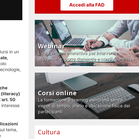
Accedi alla FAD
Webinar
ursi in un
L'aula virtuale interattiva per intervenire
ate,
attivamente, porre domande e condividere idee
olo
tecnologie,
 che
Corsi online
(literacy)
’
art. 50
La formazione e-learning asincrona senza
i interesse
vincoli di tempo, orario e ubicazione fisica dei
partecipanti
licazioni
sul tema,
Cultura
e