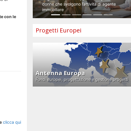
donne che svolgono l’attività di agente
immobiliare
te con le
Progetti Europei
Antenna Europa
Fondi europei, progettazione e gestione progetti
e
clicca qui