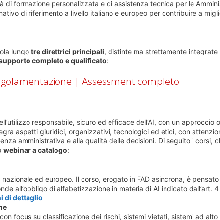
tà di formazione personalizzata e di assistenza tecnica per le Ammini
tivo di riferimento a livello italiano e europeo per contribuire a migl
icola lungo
tre direttrici principali
, distinte ma strettamente integrate t
supporto completo e qualificato
:
egolamentazione | Assessment completo
l’utilizzo responsabile, sicuro ed efficace dell’AI, con un approccio 
egra aspetti giuridici, organizzativi, tecnologici ed etici, con attenzio
arenza amministrativa e alla qualità delle decisioni. Di seguito i corsi, 
so
webinar a catalogo
:
vo nazionale ed europeo. Il corso, erogato in FAD asincrona, è pensato 
e all’obbligo di alfabetizzazione in materia di AI indicato dall’art. 4
i di dettaglio
che
con focus su classificazione dei rischi, sistemi vietati, sistemi ad alto 