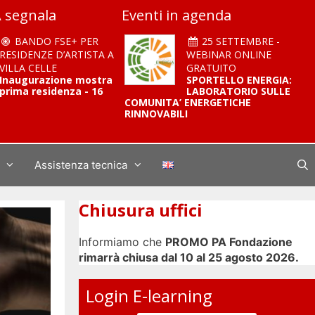
 segnala
Eventi in agenda
BANDO FSE+ PER
25 SETTEMBRE -
RESIDENZE D’ARTISTA A
WEBINAR ONLINE
VILLA CELLE
GRATUITO
Inaugurazione mostra
SPORTELLO ENERGIA:
prima residenza - 16
LABORATORIO SULLE
COMUNITA’ ENERGETICHE
RINNOVABILI
Assistenza tecnica
Chiusura uffici
Informiamo che
PROMO PA Fondazione
rimarrà chiusa dal 10 al 25 agosto 2026.
Login E-learning