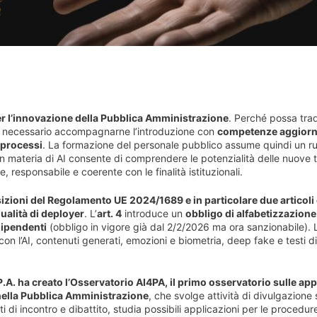
 per l’innovazione della Pubblica Amministrazione
. Perché possa trad
però necessario accompagnarne l’introduzione con
competenze aggiorn
 processi
. La formazione del personale pubblico assume quindi un ru
n materia di AI consente di comprendere le potenzialità delle nuove 
e, responsabile e coerente con le finalità istituzionali.
osizioni del Regolamento UE 2024/1689 e in particolare due articoli
ualità di deployer
. L’
art. 4
introduce un
obbligo di alfabetizzazione 
dipendenti
(obbligo in vigore già dal 2/2/2026 ma ora sanzionabile). L
 con l’AI, contenuti generati, emozioni e biometria, deep fake e testi d
A. ha creato l’Osservatorio AI4PA, il primo osservatorio sulle app
e nella Pubblica Amministrazione
, che svolge attività di divulgazione 
di incontro e dibattito, studia possibili applicazioni per le procedur