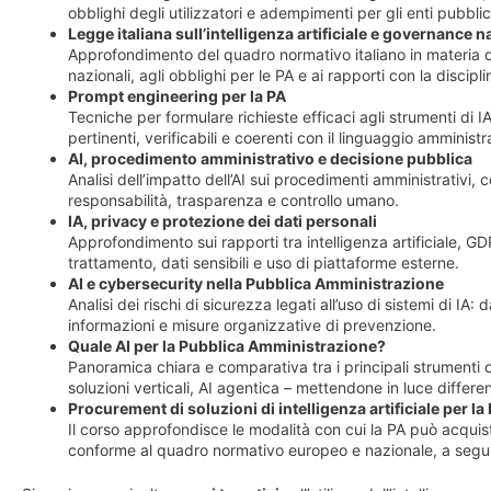
obblighi degli utilizzatori e adempimenti per gli enti pubblic
Legge italiana sull’intelligenza artificiale e governance 
Approfondimento del quadro normativo italiano in materia di 
nazionali, agli obblighi per le PA e ai rapporti con la discipl
Prompt engineering per la PA
Tecniche per formulare richieste efficaci agli strumenti di I
pertinenti, verificabili e coerenti con il linguaggio amministr
AI, procedimento amministrativo e decisione pubblica
Analisi dell’impatto dell’AI sui procedimenti amministrativi, 
responsabilità, trasparenza e controllo umano.
IA, privacy e protezione dei dati personali
Approfondimento sui rapporti tra intelligenza artificiale, G
trattamento, dati sensibili e uso di piattaforme esterne.
AI e cybersecurity nella Pubblica Amministrazione
Analisi dei rischi di sicurezza legati all’uso di sistemi di I
informazioni e misure organizzative di prevenzione.
Quale AI per la Pubblica Amministrazione?
Panoramica chiara e comparativa tra i principali strumenti
soluzioni verticali, AI agentica – mettendone in luce differenz
Procurement di soluzioni di intelligenza artificiale per la
Il corso approfondisce le modalità con cui la PA può acquista
conforme al quadro normativo europeo e nazionale, a segu