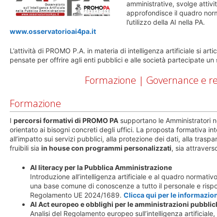
amministrative, svolge attivi
approfondisce il quadro norma
l’utilizzo della AI nella PA.
www.osservatorioai4pa.it
L’attività di PROMO P.A. in materia di intelligenza artificiale si art
pensate per offrire agli enti pubblici e alle società partecipate un
Formazione | Governance e r
Formazione
I
percorsi formativi di PROMO PA
supportano le Amministratori nel
orientato ai bisogni concreti degli uffici. La proposta formativa int
all’impatto sui servizi pubblici, alla protezione dei dati, alla trasp
fruibili sia
in house con programmi personalizzati
, sia attraver
AI literacy per la Pubblica Amministrazione
Introduzione all’intelligenza artificiale e al quadro normati
una base comune di conoscenze a tutto il personale e rispond
Regolamento UE 2024/1689.
Clicca qui per le informazion
AI Act europeo e obblighi per le amministrazioni pubbli
Analisi del Regolamento europeo sull’intelligenza artificiale, 