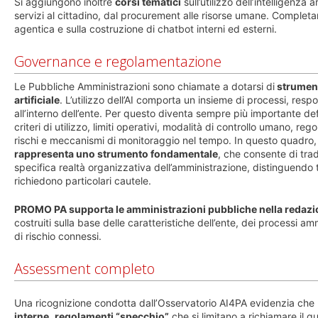
Si aggiungono inoltre
corsi tematici
sull’utilizzo dell’intelligenza 
servizi al cittadino, dal procurement alle risorse umane. Complet
agentica e sulla costruzione di chatbot interni ed esterni.
Governance e regolamentazione
Le Pubbliche Amministrazioni sono chiamate a dotarsi di
strumenti
artificiale
. L’utilizzo dell’AI comporta un insieme di processi, resp
all’interno dell’ente. Per questo diventa sempre più importante de
criteri di utilizzo, limiti operativi, modalità di controllo umano, r
rischi e meccanismi di monitoraggio nel tempo. In questo quadro,
rappresenta uno strumento fondamentale
, che consente di trad
specifica realtà organizzativa dell’amministrazione, distinguendo tr
richiedono particolari cautele.
PROMO PA supporta le amministrazioni pubbliche nella redazion
costruiti sulla base delle caratteristiche dell’ente, dei processi ammini
di rischio connessi.
Assessment completo
Una ricognizione condotta dall’Osservatorio AI4PA evidenzia che mo
interne
,
regolamenti “specchio”
che si limitano a richiamare il 