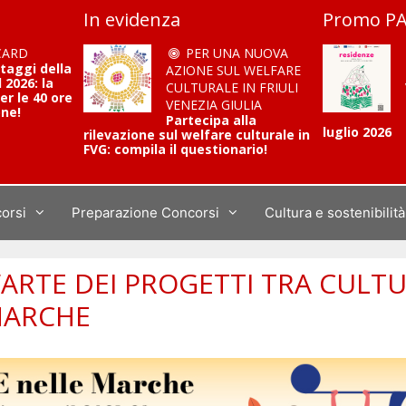
In evidenza
Promo PA
CARD
PER UNA NUOVA
ntaggi della
AZIONE SUL WELFARE
2026: la
CULTURALE IN FRIULI
er le 40 ore
VENEZIA GIULIA
one!
Partecipa alla
luglio 2026
rilevazione sul welfare culturale in
FVG: compila il questionario!
corsi
Preparazione Concorsi
Cultura e sostenibilità
’ARTE DEI PROGETTI TRA CULTU
MARCHE