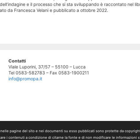
ti dell’indagine e il processo che si sta sviluppando è raccontato nel lib
rato da Francesca Velani e pubblicato a ottobre 2022.
Contatti
Viale Luporini, 37/57 – 55100 – Lucca
Tel 0583-582783 – Fax 0583-1900211
info@promopa.it
nute nelle pagine del sito e nei documenti su esso pubblicati sono protette da copyri
are i contenuti a condizione di citarne la fonte e di non modificare le informazioni ste