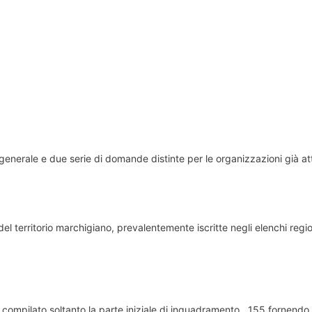
erale e due serie di domande distinte per le organizzazioni già att
 del territorio marchigiano, prevalentemente iscritte negli elenchi regi
compilato soltanto la parte iniziale di inquadramento , 155 fornendo