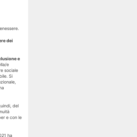
benessere.
ere dei
clusione e
lla/e
re sociale
ile. Si
uzionale,
ma
uindi, del
nuità
per e con le
2021 ha