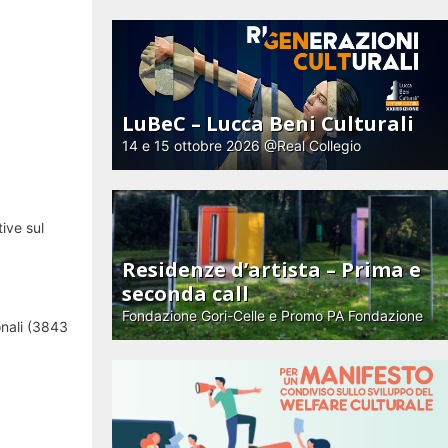
LuBeC – Lucca Beni Culturali
14 e 15 ottobre 2026 @Real Collegio
ive sul
Residenze d’artista – Prima e
seconda call
Fondazione Gori-Celle e Promo PA Fondazione
onali (3843