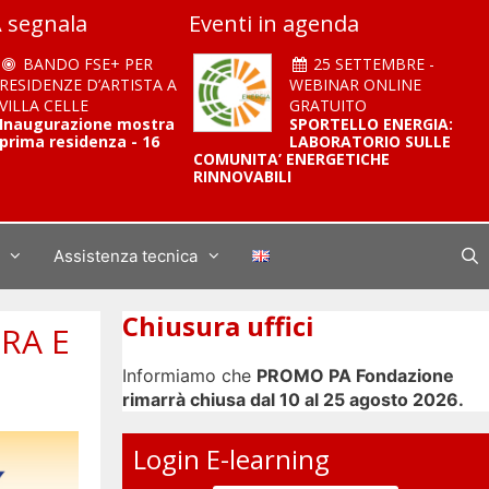
 segnala
Eventi in agenda
BANDO FSE+ PER
25 SETTEMBRE -
RESIDENZE D’ARTISTA A
WEBINAR ONLINE
VILLA CELLE
GRATUITO
Inaugurazione mostra
SPORTELLO ENERGIA:
prima residenza - 16
LABORATORIO SULLE
COMUNITA’ ENERGETICHE
RINNOVABILI
Assistenza tecnica
Chiusura uffici
RA E
Informiamo che
PROMO PA Fondazione
rimarrà chiusa dal 10 al 25 agosto 2026.
Login E-learning