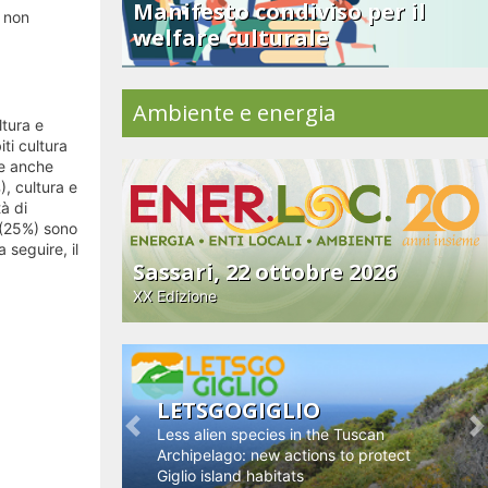
Manifesto condiviso per il
1 non
welfare culturale
Ambiente e energia
ltura e
ti cultura
te anche
), cultura e
à di
” (25%) sono
 seguire, il
Sassari, 22 ottobre 2026
XX Edizione
LETSGOGIGLIO
Less alien species in the Tuscan
Previous
N
Archipelago: new actions to protect
Giglio island habitats