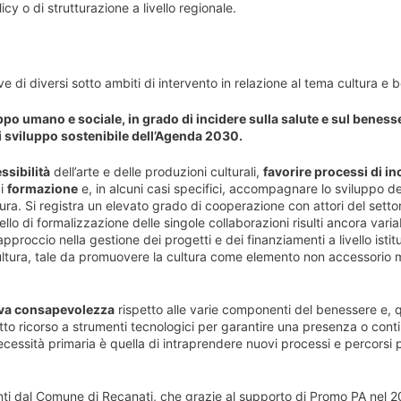
y o di strutturazione a livello regionale.
e di diversi sotto ambiti di intervento in relazione al tema cultura e 
ppo umano e sociale, in grado di incidere sulla salute e sul beness
 di sviluppo sostenibile dell’Agenda 2030.
ssibilità
dell’arte e delle produzioni culturali,
favorire processi di in
di
formazione
e, in alcuni casi specifici, accompagnare lo sviluppo de
ura. Si registra un elevato grado di cooperazione con attori del setto
llo di formalizzazione delle singole collaborazioni risulti ancora variab
proccio nella gestione dei progetti e dei finanziamenti a livello istit
 cultura, tale da promuovere la cultura come elemento non accessorio 
va consapevolezza
rispetto alle varie componenti del benessere e, q
tto ricorso a strumenti tecnologici per garantire una presenza o conti
necessità primaria è quella di intraprendere nuovi processi e percorsi 
anti dal Comune di Recanati, che grazie al supporto di Promo PA nel 