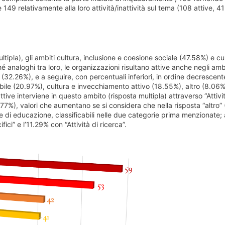
149 relativamente alla loro attività/inattività sul tema (108 attive, 4
ltipla), gli ambiti cultura, inclusione e coesione sociale (47.58%) e cu
hé analoghi tra loro, le organizzazioni risultano attive anche negli ambi
e (32.26%), e a seguire, con percentuali inferiori, in ordine decrescen
ibile (20.97%), cultura e invecchiamento attivo (18.55%), altro (8.06%
ive interviene in questo ambito (risposta multipla) attraverso “Attivit
,77%), valori che aumentano se si considera che nella risposta “altro
 di educazione, classificabili nelle due categorie prima menzionate; a
ci” e l’11.29% con “Attività di ricerca”.