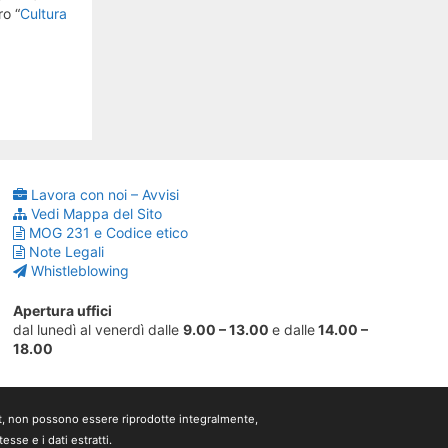
ro “
Cultura
Lavora con noi – Avvisi
Vedi Mappa del Sito
MOG 231 e Codice etico
Note Legali
Whistleblowing
Apertura uffici
dal lunedì al venerdì dalle
9.00 – 13.00
e dalle
14.00 –
18.00
ght, non possono essere riprodotte integralmente,
sse e i dati estratti.