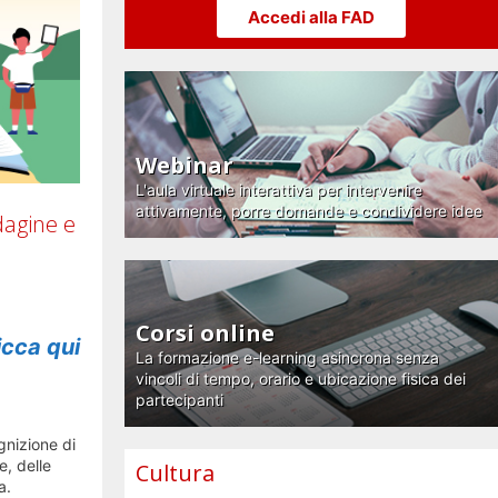
Accedi alla FAD
Webinar
L'aula virtuale interattiva per intervenire
attivamente, porre domande e condividere idee
dagine e
Corsi online
icca qui
La formazione e-learning asincrona senza
vincoli di tempo, orario e ubicazione fisica dei
partecipanti
gnizione di
e, delle
Cultura
a.