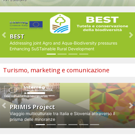
BEST
Previous
N
Addressing joint Agro and Aqua-Biodiversity pressures
Enhancing SuSTainable Rural Development
Turismo, marketing e comunicazione
PRIMIS Project
Previous
N
Viaggio multiculturale tra Italia e Slovenia attraverso il
prisma delle minoranze