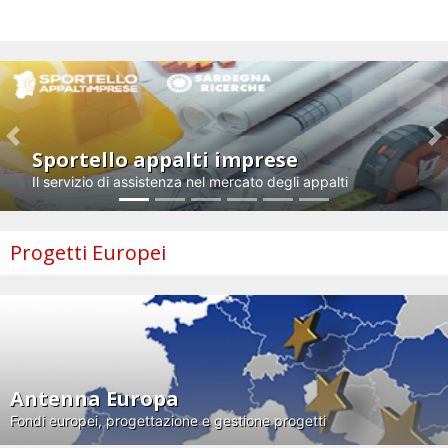
Impresa e innovazione
Previous
N
Sportello appalti imprese
Il servizio di assistenza nel mercato degli appalti
Progetti Europei
Antenna Europa
Fondi europei, progettazione e gestione progetti