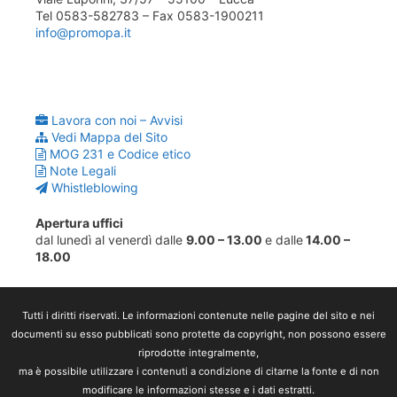
Tel 0583-582783 – Fax 0583-1900211
info@promopa.it
Lavora con noi – Avvisi
Vedi Mappa del Sito
MOG 231 e Codice etico
Note Legali
Whistleblowing
Apertura uffici
dal lunedì al venerdì dalle
9.00 – 13.00
e dalle
14.00 –
18.00
Tutti i diritti riservati. Le informazioni contenute nelle pagine del sito e nei
documenti su esso pubblicati sono protette da copyright, non possono essere
riprodotte integralmente,
ma è possibile utilizzare i contenuti a condizione di citarne la fonte e di non
modificare le informazioni stesse e i dati estratti.