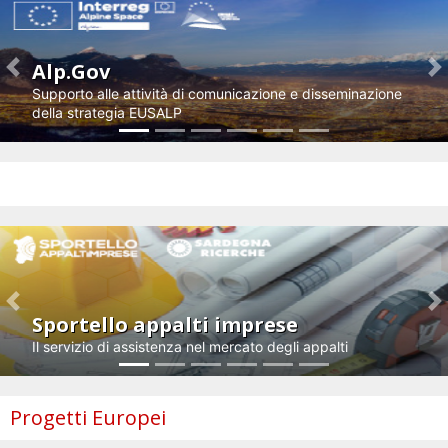
Alp.Gov
Previous
N
Supporto alle attività di comunicazione e disseminazione
della strategia EUSALP
Impresa e innovazione
Previous
N
Sportello appalti imprese
Il servizio di assistenza nel mercato degli appalti
Progetti Europei