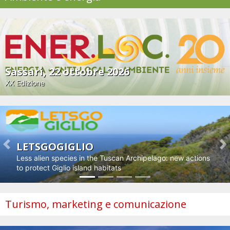
Sassari, 22 ottobre 2026
XX Edizione
LETSGOGIGLIO
Previous
N
Less alien species in the Tuscan Archipelago: new actions
to protect Giglio island habitats
Turismo, marketing e comunicazione