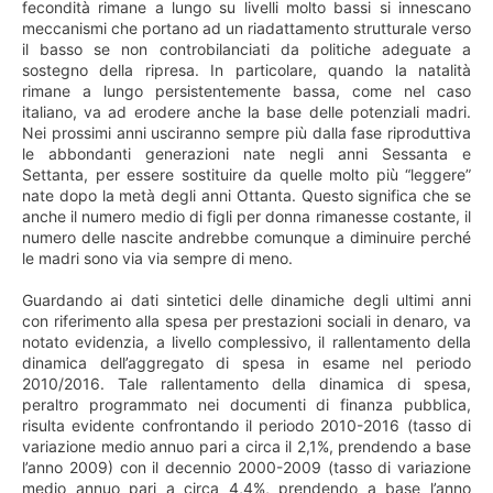
fecondità rimane a lungo su livelli molto bassi si innescano
meccanismi che portano ad un riadattamento strutturale verso
il basso se non controbilanciati da politiche adeguate a
sostegno della ripresa. In particolare, quando la natalità
rimane a lungo persistentemente bassa, come nel caso
italiano, va ad erodere anche la base delle potenziali madri.
Nei prossimi anni usciranno sempre più dalla fase riproduttiva
le abbondanti generazioni nate negli anni Sessanta e
Settanta, per essere sostituire da quelle molto più “leggere”
nate dopo la metà degli anni Ottanta. Questo significa che se
anche il numero medio di figli per donna rimanesse costante, il
numero delle nascite andrebbe comunque a diminuire perché
le madri sono via via sempre di meno.
Guardando ai dati sintetici delle dinamiche degli ultimi anni
con riferimento alla spesa per prestazioni sociali in denaro, va
notato evidenzia, a livello complessivo, il rallentamento della
dinamica dell’aggregato di spesa in esame nel periodo
2010/2016. Tale rallentamento della dinamica di spesa,
peraltro programmato nei documenti di finanza pubblica,
risulta evidente confrontando il periodo 2010-2016 (tasso di
variazione medio annuo pari a circa il 2,1%, prendendo a base
l’anno 2009) con il decennio 2000-2009 (tasso di variazione
medio annuo pari a circa 4,4%, prendendo a base l’anno