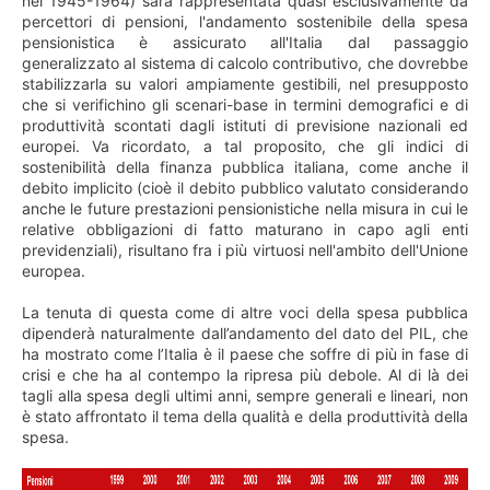
nel 1945-1964) sarà rappresentata quasi esclusivamente da
percettori di pensioni, l'andamento sostenibile della spesa
pensionistica è assicurato all'Italia dal passaggio
generalizzato al sistema di calcolo contributivo, che dovrebbe
stabilizzarla su valori ampiamente gestibili, nel presupposto
che si verifichino gli scenari-base in termini demografici e di
produttività scontati dagli istituti di previsione nazionali ed
europei. Va ricordato, a tal proposito, che gli indici di
sostenibilità della finanza pubblica italiana, come anche il
debito implicito (cioè il debito pubblico valutato considerando
anche le future prestazioni pensionistiche nella misura in cui le
relative obbligazioni di fatto maturano in capo agli enti
previdenziali), risultano fra i più virtuosi nell'ambito dell'Unione
europea.
La tenuta di questa come di altre voci della spesa pubblica
dipenderà naturalmente dall’andamento del dato del PIL, che
ha mostrato come l’Italia è il paese che soffre di più in fase di
crisi e che ha al contempo la ripresa più debole. Al di là dei
tagli alla spesa degli ultimi anni, sempre generali e lineari, non
è stato affrontato il tema della qualità e della produttività della
spesa.