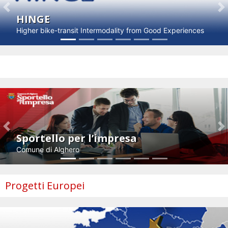
Previous
N
HINGE
Higher bike-transit Intermodality from Good Experiences
Impresa e innovazione
Previous
N
Sportello per l’impresa
Comune di Alghero
Progetti Europei