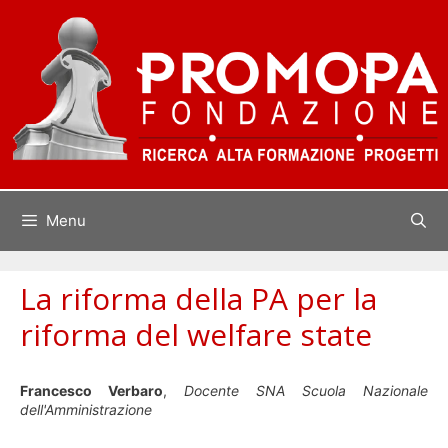
Vai
al
contenuto
Menu
La riforma della PA per la
riforma del welfare state
Francesco Verbaro
,
Docente SNA Scuola Nazionale
dell'Amministrazione