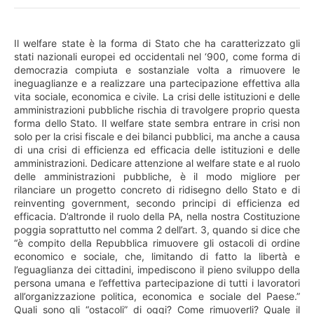
Il welfare state è la forma di Stato che ha caratterizzato gli
stati nazionali europei ed occidentali nel ‘900, come forma di
democrazia compiuta e sostanziale volta a rimuovere le
ineguaglianze e a realizzare una partecipazione effettiva alla
vita sociale, economica e civile. La crisi delle istituzioni e delle
amministrazioni pubbliche rischia di travolgere proprio questa
forma dello Stato. Il welfare state sembra entrare in crisi non
solo per la crisi fiscale e dei bilanci pubblici, ma anche a causa
di una crisi di efficienza ed efficacia delle istituzioni e delle
amministrazioni. Dedicare attenzione al welfare state e al ruolo
delle amministrazioni pubbliche, è il modo migliore per
rilanciare un progetto concreto di ridisegno dello Stato e di
reinventing government, secondo principi di efficienza ed
efficacia. D’altronde il ruolo della PA, nella nostra Costituzione
poggia soprattutto nel comma 2 dell’art. 3, quando si dice che
“è compito della Repubblica rimuovere gli ostacoli di ordine
economico e sociale, che, limitando di fatto la libertà e
l’eguaglianza dei cittadini, impediscono il pieno sviluppo della
persona umana e l’effettiva partecipazione di tutti i lavoratori
all’organizzazione politica, economica e sociale del Paese.”
Quali sono gli “ostacoli” di oggi? Come rimuoverli? Quale il