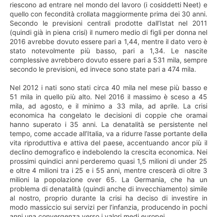
riescono ad entrare nel mondo del lavoro (i cosiddetti Neet) e
quello con fecondità crollata maggiormente prima dei 30 anni.
Secondo le previsioni centrali prodotte dall’Istat nel 2011
(quindi già in piena crisi) il numero medio di figli per donna nel
2016 avrebbe dovuto essere pari a 1,44, mentre il dato vero è
stato notevolmente più basso, pari a 1,34. Le nascite
complessive avrebbero dovuto essere pari a 531 mila, sempre
secondo le previsioni, ed invece sono state pari a 474 mila.
Nel 2012 i nati sono stati circa 40 mila nel mese più basso e
51 mila in quello più alto. Nel 2016 il massimo è sceso a 45
mila, ad agosto, e il minimo a 33 mila, ad aprile. La crisi
economica ha congelato le decisioni di coppie che oramai
hanno superato i 35 anni. La denatalità se persistente nel
tempo, come accade all’Italia, va a ridurre l’asse portante della
vita riproduttiva e attiva del paese, accentuando ancor più il
declino demografico e indebolendo la crescita economica. Nei
prossimi quindici anni perderemo quasi 1,5 milioni di under 25
e oltre 4 milioni tra i 25 e i 55 anni, mentre crescerà di oltre 3
milioni la popolazione over 65. La Germania, che ha un
problema di denatalità (quindi anche di invecchiamento) simile
al nostro, proprio durante la crisi ha deciso di investire in
modo massiccio sui servizi per l’infanzia, producendo in pochi
anni una convergenza verso i valori medi europei.