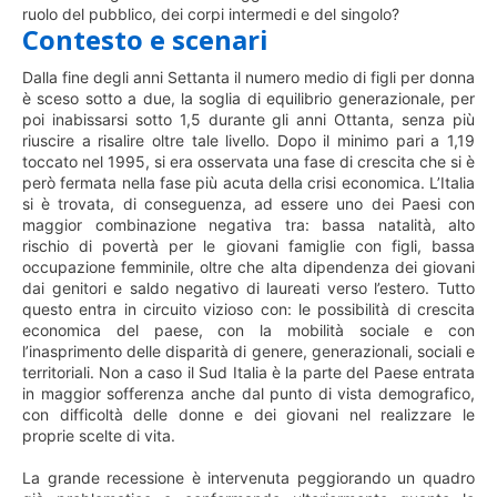
ruolo del pubblico, dei corpi intermedi e del singolo?
Contesto e scenari
Dalla fine degli anni Settanta il numero medio di figli per donna
è sceso sotto a due, la soglia di equilibrio generazionale, per
poi inabissarsi sotto 1,5 durante gli anni Ottanta, senza più
riuscire a risalire oltre tale livello. Dopo il minimo pari a 1,19
toccato nel 1995, si era osservata una fase di crescita che si è
però fermata nella fase più acuta della crisi economica. L’Italia
si è trovata, di conseguenza, ad essere uno dei Paesi con
maggior combinazione negativa tra: bassa natalità, alto
rischio di povertà per le giovani famiglie con figli, bassa
occupazione femminile, oltre che alta dipendenza dei giovani
dai genitori e saldo negativo di laureati verso l’estero. Tutto
questo entra in circuito vizioso con: le possibilità di crescita
economica del paese, con la mobilità sociale e con
l’inasprimento delle disparità di genere, generazionali, sociali e
territoriali. Non a caso il Sud Italia è la parte del Paese entrata
in maggior sofferenza anche dal punto di vista demografico,
con difficoltà delle donne e dei giovani nel realizzare le
proprie scelte di vita.
La grande recessione è intervenuta peggiorando un quadro