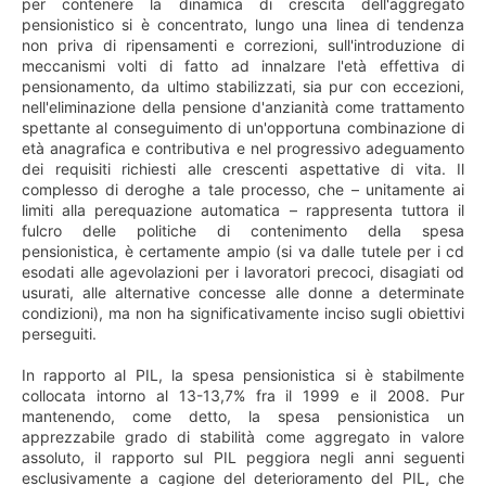
per contenere la dinamica di crescita dell'aggregato
pensionistico si è concentrato, lungo una linea di tendenza
non priva di ripensamenti e correzioni, sull'introduzione di
meccanismi volti di fatto ad innalzare l'età effettiva di
pensionamento, da ultimo stabilizzati, sia pur con eccezioni,
nell'eliminazione della pensione d'anzianità come trattamento
spettante al conseguimento di un'opportuna combinazione di
età anagrafica e contributiva e nel progressivo adeguamento
dei requisiti richiesti alle crescenti aspettative di vita. Il
complesso di deroghe a tale processo, che – unitamente ai
limiti alla perequazione automatica – rappresenta tuttora il
fulcro delle politiche di contenimento della spesa
pensionistica, è certamente ampio (si va dalle tutele per i cd
esodati alle agevolazioni per i lavoratori precoci, disagiati od
usurati, alle alternative concesse alle donne a determinate
condizioni), ma non ha significativamente inciso sugli obiettivi
perseguiti.
In rapporto al PIL, la spesa pensionistica si è stabilmente
collocata intorno al 13-13,7% fra il 1999 e il 2008. Pur
mantenendo, come detto, la spesa pensionistica un
apprezzabile grado di stabilità come aggregato in valore
assoluto, il rapporto sul PIL peggiora negli anni seguenti
esclusivamente a cagione del deterioramento del PIL, che