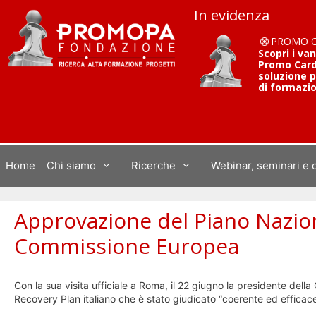
Vai
In evidenza
al
contenuto
PROMO 
Scopri i va
Promo Card 
soluzione p
di formazi
Home
Chi siamo
Ricerche
Webinar, seminari e 
Approvazione del Piano Nazion
Commissione Europea
Con la sua visita ufficiale a Roma, il 22 giugno la presidente de
Recovery Plan italiano che è stato giudicato “coerente ed efficace” 