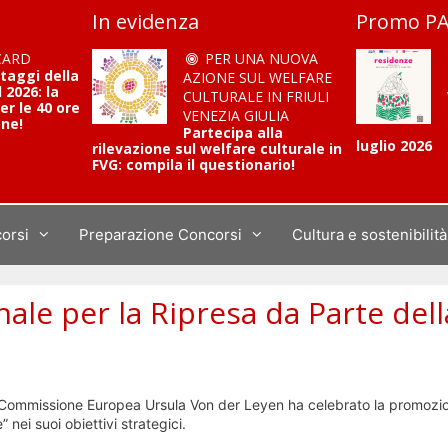
In evidenza
Promo PA
CARD
PER UNA NUOVA
ntaggi della
AZIONE SUL WELFARE
2026: la
CULTURALE IN FRIULI
er le 40 ore
VENEZIA GIULIA
one!
Partecipa alla
luglio 2026
rilevazione sul welfare culturale in
FVG: compila il questionario!
corsi
Preparazione Concorsi
Cultura e sostenibilità
ale per la Ripresa da Parte dell
lla Commissione Europea Ursula Von der Leyen ha celebrato la promozi
nei suoi obiettivi strategici.