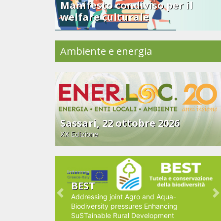
Manifesto condiviso per il
welfare culturale
Ambiente e energia
Sassari, 22 ottobre 2026
XX Edizione
BEST
Addressing joint Agro and Aqua-
Previous
N
Biodiversity pressures Enhancing
SuSTainable Rural Development