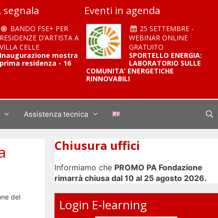
 segnala
Eventi in agenda
BANDO FSE+ PER
25 SETTEMBRE -
RESIDENZE D’ARTISTA A
WEBINAR ONLINE
VILLA CELLE
GRATUITO
Inaugurazione mostra
SPORTELLO ENERGIA:
prima residenza - 16
LABORATORIO SULLE
COMUNITA’ ENERGETICHE
RINNOVABILI
Assistenza tecnica
Chiusura uffici
a
Informiamo che
PROMO PA Fondazione
rimarrà chiusa dal 10 al 25 agosto 2026.
one del
Login E-learning