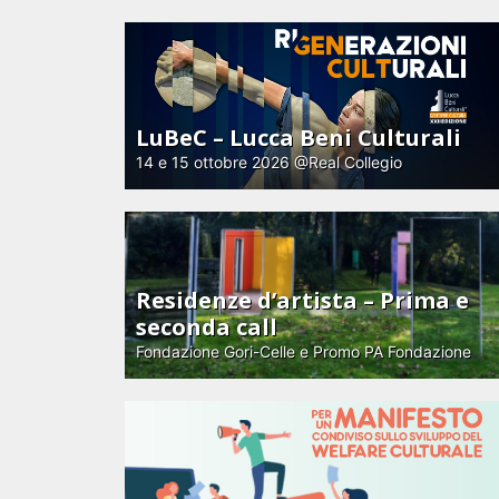
LuBeC – Lucca Beni Culturali
14 e 15 ottobre 2026 @Real Collegio
Residenze d’artista – Prima e
seconda call
Fondazione Gori-Celle e Promo PA Fondazione