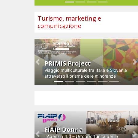
Turismo, marketing e
comunicazione
PRIMIS Project
Previous
N
Viaggio multiculturale tra Italia e Slovenia
attraverso il prisma delle minoranze
Impresa e innovazione
FIAIP Donna
L’Agenzia 4.0 – Un’opportunità per le
Previous
N