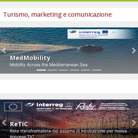
Turismo, marketing e comunicazione
Previous
N
MedMobility
Mobility Across the Mediterranean Sea
Impresa e innovazione
ReTIC
Previous
N
Rete transfrontaliera del sistema di incubazione per nuove
imprese TIC