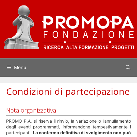
Vai
al
contenuto
Menu
Condizioni di partecipazione
Nota organizzativa
PROMO P.A. si riserva il rinvio, la variazione o l’annullamento
degli eventi programmati, informandone tempestivamente i
partecipanti.
La conferma definitiva di svolgimento non può