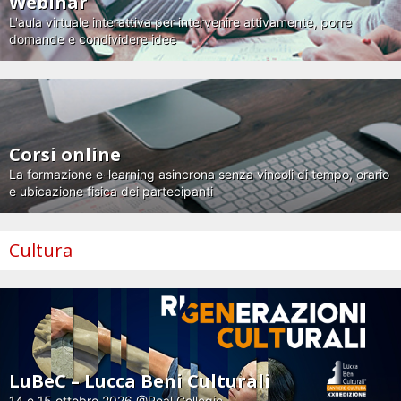
Webinar
L'aula virtuale interattiva per intervenire attivamente, porre
domande e condividere idee
Corsi online
La formazione e-learning asincrona senza vincoli di tempo, orario
e ubicazione fisica dei partecipanti
Cultura
LuBeC – Lucca Beni Culturali
14 e 15 ottobre 2026 @Real Collegio