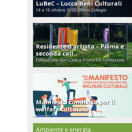
LuBeC – Lucca Beni Culturali
14 e 15 ottobre 2026 @Real Collegio
Residenze d’artista – Prima e
seconda call
Fondazione Gori-Celle e Promo PA Fondazione
Manifesto condiviso per il
welfare culturale
Ambiente e energia