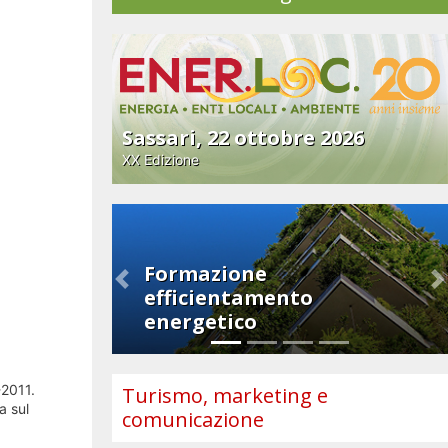
Sassari, 22 ottobre 2026
XX Edizione
Formazione
Previous
N
efficientamento
energetico
-2011.
Turismo, marketing e
a sul
comunicazione