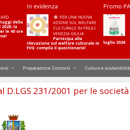
In evidenza
Promo PA
CARD
PER UNA NUOVA
ntaggi della
AZIONE SUL WELFARE
2026: la
CULTURALE IN FRIULI
er le 40 ore
VENEZIA GIULIA
one!
Partecipa alla
luglio 2026
rilevazione sul welfare culturale in
FVG: compila il questionario!
corsi
Preparazione Concorsi
Cultura e sostenibilità
al D.LGS 231/2001 per le società