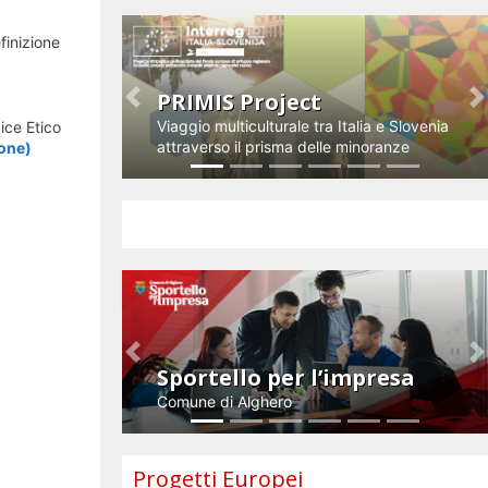
finizione
PRIMIS Project
Previous
N
Viaggio multiculturale tra Italia e Slovenia
ice Etico
attraverso il prisma delle minoranze
ione)
Impresa e innovazione
Previous
N
Sportello per l’impresa
Comune di Alghero
Progetti Europei