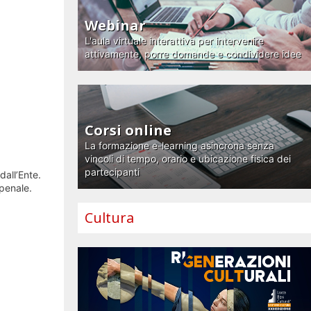
Webinar
L'aula virtuale interattiva per intervenire
attivamente, porre domande e condividere idee
Corsi online
La formazione e-learning asincrona senza
vincoli di tempo, orario e ubicazione fisica dei
partecipanti
dall’Ente.
.penale.
Cultura