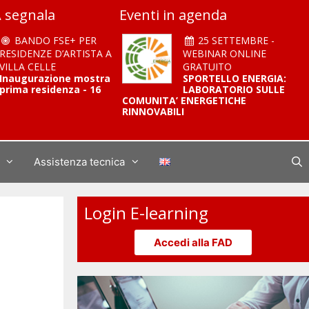
 segnala
Eventi in agenda
BANDO FSE+ PER
25 SETTEMBRE -
RESIDENZE D’ARTISTA A
WEBINAR ONLINE
VILLA CELLE
GRATUITO
Inaugurazione mostra
SPORTELLO ENERGIA:
prima residenza - 16
LABORATORIO SULLE
COMUNITA’ ENERGETICHE
RINNOVABILI
Assistenza tecnica
Login E-learning
Accedi alla FAD