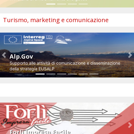
Turismo, marketing e comunicazione
Alp.Gov
Previous
N
Supporto alle attività di comunicazione e disseminazione
della strategia EUSALP
Impresa e innovazione
Previous
N
Forlì Impresa Facile