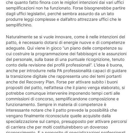
che quanto fatto finora con le migliori intenzioni dai vari uffici
semplificazioni non ha funzionato. Forse bisognerebbe partire
dagli uffici legislativi, perché sembra assurdo da un lato
produrre leggi complesse e dall’altro attrezzare uffici che le
semplifichino.
Naturalmente se si vuole innovare, come è nelle intenzioni del
patto, è necessario dotarsi di energie nuove e di competenze
adeguate. Qui viene in gioco “un piano delle competenze su
cui costruire la programmazione dei fabbisogni e le assunzioni
del personale, sulla base di una puntuale ricognizione, tenuto
conto della revisione dei profili professionali”. L’idea è buona,
anche per introdurre nella PA professionalità capaci di guidare
la transizione digitale che rappresenta uno dei temi portanti
anche del Recovery Plan. Forse per attivare subito i buoni
propositi del patto, nell’attesa che il piano venga elaborato, si
potrebbe comunque intervenire imponendo tempi certi alle
commissioni di concorso, semplificandone composizione e
funzionamento. Sempre in materia di competenze è
interessante notare che il patto prevede la possibilità che
vengano finalmente riconosciute quelle acquisite dalla
specializzazione sul campo, presupposto per attivare percorsi
di carriera che per molti costituirebbero un doveroso
riconoscimento. E a proposito di specializzazioni professionali,