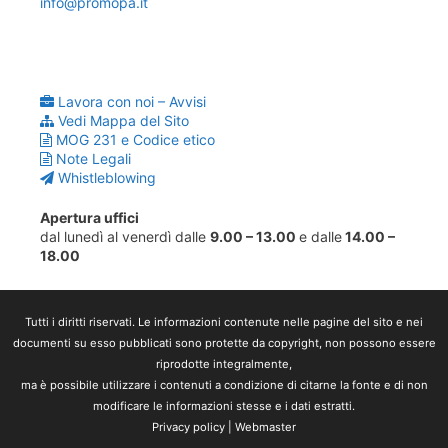
info@promopa.it
Lavora con noi – Avvisi
Vedi Mappa del Sito
MOG 231 e Codice etico
Note Legali
Whistleblowing
Apertura uffici
dal lunedì al venerdì dalle
9.00 – 13.00
e dalle
14.00 –
18.00
Tutti i diritti riservati. Le informazioni contenute nelle pagine del sito e nei
documenti su esso pubblicati sono protette da copyright, non possono essere
riprodotte integralmente,
ma è possibile utilizzare i contenuti a condizione di citarne la fonte e di non
modificare le informazioni stesse e i dati estratti.
Privacy policy
|
Webmaster