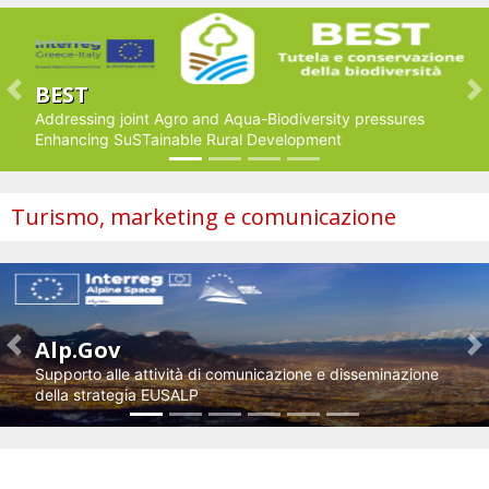
BEST
Previous
N
Addressing joint Agro and Aqua-Biodiversity pressures
Enhancing SuSTainable Rural Development
Turismo, marketing e comunicazione
Alp.Gov
Previous
N
Supporto alle attività di comunicazione e disseminazione
della strategia EUSALP
Impresa e innovazione