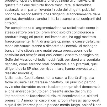
progetto, opera o modalità di erogazione di un servizio. In
questa funzione del tutto finora trascurata, si dovrebbe
sostanziare in parte rilevante il ruolo dei dirigenti pubblici
nonché la responsabilità che i dirigenti, autonomamente dalla
politica, dovrebbero anche in Italia assumere nei confronti dei
cittadini.
Per completezza di argomentazione va sottolineato come lo
stesso settore privato, premiando solo chi contribuisce a
produrre maggiori profitti nell’immediato, ha oggi mostrato
fragorosamente i limiti di una tale opzione: le cause della crisi
mondiale attuale stanno a dimostrarlo (incentivi ai manager
bancari che stipulavano mutui senza preoccuparsi della
solvibilità del beneficiario) così come il disastro ecologico del
Golfo del Messico (chiediamoci,infatti, per darci una scontata
risposta, come saranno stati incentivati, e poi premiati, quei
dirigenti della BP che, per risparmiare, hanno provocato un
disastro mondiale).
Nella nostra Costituzione, non a caso, la libertà d’impresa
trova un limite nell’interesse collettivo. Un principio perfino
ovvio che dovrebbe essere basilare per qualsiasi democrazia
e che andrebbe tenuto ben presente anche dal privato
imprenditore nell’adozione di misure incentivanti e di sistemi
premianti. Almeno nel caso in cui i propri interessi siano legati
a quelli dell’impresa per un periodo medio-lungo, poiché il non