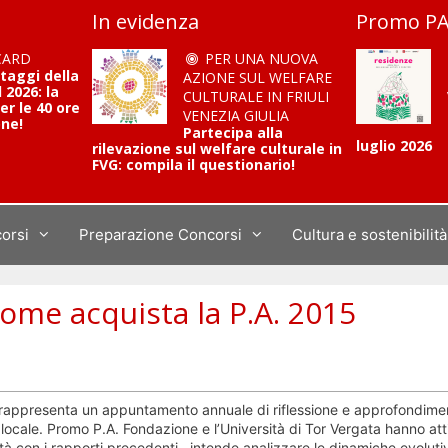
In evidenza
Promo PA
CARD
PER UNA NUOVA
ntaggi della
AZIONE SUL WELFARE
2026: la
CULTURALE IN FRIULI
er le 40 ore
VENEZIA GIULIA
one!
Partecipa alla
luglio 2026
rilevazione sul welfare culturale in
FVG: compila il questionario!
corsi
Preparazione Concorsi
Cultura e sostenibilità
ome acquista la P.A. 2015
 rappresenta un appuntamento annuale di riflessione e approfondime
 locale. Promo P.A. Fondazione e l’Università di Tor Vergata hanno atti
ità con i rapporti precedenti, intende analizzare le dinamiche evoluti