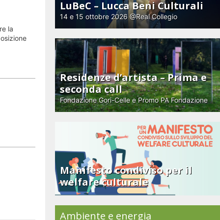
LuBeC – Lucca Beni Culturali
14 e 15 ottobre 2026 @Real Collegio
re la
posizione
Residenze d’artista – Prima e
seconda call
Fondazione Gori-Celle e Promo PA Fondazione
Manifesto condiviso per il
welfare culturale
Ambiente e energia