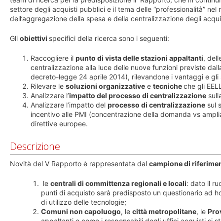
settore degli acquisti pubblici e il tema delle “professionalità”
dell’aggregazione della spesa e della centralizzazione degli acquis
Gli
obiettivi
specifici della ricerca sono i seguenti:
Raccogliere il
punto di vista delle stazioni appaltanti
, del
centralizzazione alla luce delle nuove funzioni previste da
decreto-legge 24 aprile 2014), rilevandone i vantaggi e gli 
Rilevare le
soluzioni organizzative
e
tecniche
che gli EEL
Analizzare l’
impatto del processo di centralizzazione
sull
Analizzare l’impatto del
processo di centralizzazione
sul 
incentivo alle PMI (concentrazione della domanda vs ampli
direttive europee.
Descrizione
Novità del V Rapporto è rappresentata dal
campione di riferime
le
centrali di committenza regionali e locali
: dato il r
punti di acquisto sarà predisposto un questionario ad hoc p
di utilizzo delle tecnologie;
Comuni non capoluogo
, le
città metropolitane
, le
Pro
appaltanti e come i responsabili degli uffici acquisti si 