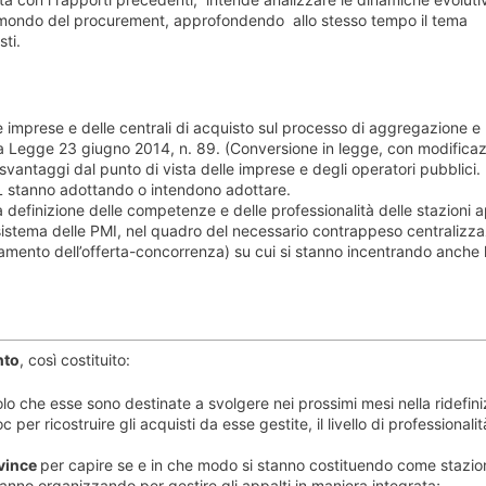
 nel mondo del procurement, approfondendo allo stesso tempo il tema
ti.
le imprese e delle centrali di acquisto sul processo di aggregazione e
lla Legge 23 giugno 2014, n. 89. (Conversione in legge, con modificazi
svantaggi dal punto di vista delle imprese e degli operatori pubblici.
L stanno adottando o intendono adottare.
a definizione delle competenze e delle professionalità delle stazioni a
sistema delle PMI, nel quadro del necessario contrappeso centralizza
amento dell’offerta-concorrenza) su cui si stanno incentrando anche 
nto
, così costituito:
uolo che esse sono destinate a svolgere nei prossimi mesi nella ridefini
er ricostruire gli acquisti da esse gestite, il livello di professionalit
vince
per capire se e in che modo si stanno costituendo come stazio
stanno organizzando per gestire gli appalti in maniera integrata;