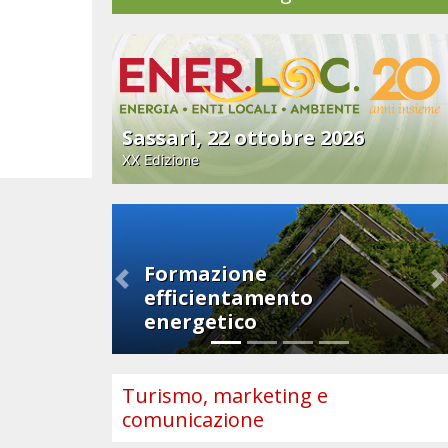
Sassari, 22 ottobre 2026
XX Edizione
Formazione
Previous
N
efficientamento
energetico
Turismo, marketing e
comunicazione