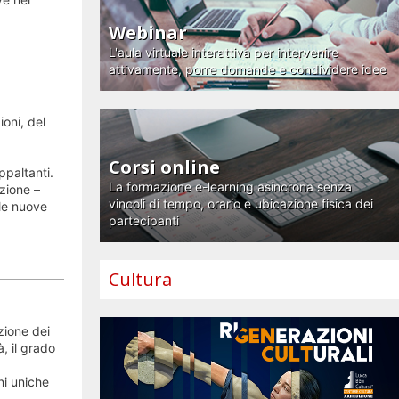
Webinar
L'aula virtuale interattiva per intervenire
attivamente, porre domande e condividere idee
oni, del
Corsi online
ppaltanti.
La formazione e-learning asincrona senza
zione –
vincoli di tempo, orario e ubicazione fisica dei
le nuove
partecipanti
Cultura
zione dei
à, il grado
ni uniche