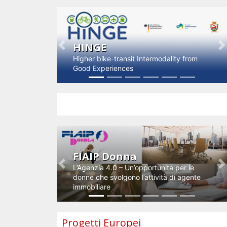
HINGE
Previous
N
Higher bike-transit Intermodality from
Good Experiences
Impresa e innovazione
FIAIP Donna
L’Agenzia 4.0 – Un’opportunità per le
Previous
N
donne che svolgono l’attività di agente
immobiliare
Progetti Europei