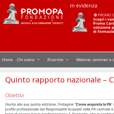
Vai
In evidenza
al
contenuto
PROMO 
Scopri i va
Promo Card 
soluzione p
di formazi
Home
Chi siamo
Ricerche
Webinar, seminari e 
Quinto rapporto nazionale – C
Obiettivi
Giunta alla sua quinta edizione, l’indagine “
Come acquista la PA
”
profilo professionale dei Responsabili Acquisiti nella PA centrale e
team di ricerca per la predisposizione il Rapporto, che in continu