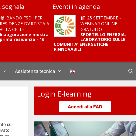
 segnala
Eventi in agenda
BANDO FSE+ PER
25 SETTEMBRE -
RESIDENZE D’ARTISTA A
WEBINAR ONLINE
VILLA CELLE
GRATUITO
Inaugurazione mostra
SPORTELLO ENERGIA:
prima residenza - 16
LABORATORIO SULLE
COMUNITA’ ENERGETICHE
RINNOVABILI
Assistenza tecnica
Login E-learning
Accedi alla FAD
nto sul
vato il
ve nel