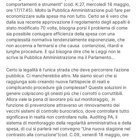
comportamenti e strumenti” (cod. K.27, mercoledì 16 maggio,
ore 17/17.45). Molto la Pubblica Amministrazione può fare per
economizzare sulla spesa ma non tutto. Certo se è vero che
dalla sua recente approvazione il regolamento degli appalti è
stato modificato 70 volte, bisogna porsi il problema di come
sia possibile coniugare efficienza della spesa con una
complessità normativa tendenzialmente esponenziale, che
non accenna a fermarsi e che causa contenziosi, ritardi e
lunghe procedure. E qui bisogna dire che le Leggi non le
scrive la Pubblica Amministrazione ma il Parlamento…
Certo la legalità è l'unica strada che deve percorrere l'azione
pubblica. Ci mancherebbe altro. Ma siamo sicuri che si
raggiunga solo creando nuove fattispecie di reati e
complicando procedure già complesse? Queste soluzioni in
genere colpiscono gli onesti più che i corrotti o corruttibili.
Allora vale la pena di lavorare più sul monitoraggio, in
funzione di prevenzione attraverso un rinnovamento dei
vecchi sistemi di controllo burocratico, dove controllare tutto
significava in realtà non controllare nulla. Auditing PA, il
sistema di monitoraggio della regolarità amministrativa e della
spesa, di cui si parlerà nel convegno “Una nuova stagione nel
contrasto alla corruzione”(cod. C.09, venerdì 18 maggio, ore