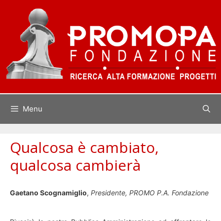
Vai
al
contenuto
Menu
Qualcosa è cambiato,
qualcosa cambierà
Gaetano Scognamiglio
,
Presidente, PROMO P.A. Fondazione