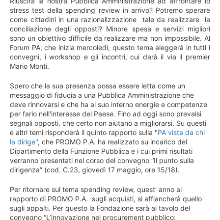
Riuscirà la nostra Pubblica Amministrazione ad affrontare lo
stress test della spending review in arrivo? Potremo sperare
come cittadini in una razionalizzazione tale da realizzare la
conciliazione degli opposti? Minore spesa e servizi migliori
sono un obiettivo difficile da realizzare ma non impossibile. Al
Forum PA, che inizia mercoledì, questo tema aleggerà in tutti i
convegni, i workshop e gli incontri, cui darà il via il premier
Mario Monti.
Spero che la sua presenza possa essere letta come un
messaggio di fiducia a una Pubblica Amministrazione che
deve rinnovarsi e che ha al suo interno energie e competenze
per farlo nell'interesse del Paese. Fino ad oggi sono prevalsi
segnali opposti, che certo non aiutano a migliorarsi. Su questi
e altri temi risponderà il quinto rapporto sulla "
PA vista da chi
la dirige
", che PROMO P.A. ha realizzato su incarico del
Dipartimento della Funzione Pubblica e i cui primi risultati
verranno presentati nel corso del convegno “Il punto sulla
dirigenza” (cod. C.23, giovedì 17 maggio, ore 15/18).
Per ritornare sul tema spending review, quest' anno al
rapporto di PROMO P.A. sugli acquisti, si affiancherà quello
sugli appalti. Per questo la Fondazione sarà al tavolo del
convegno “L’innovazione nel procurement pubblico: