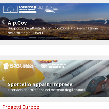
Alp.Gov
Previous
N
Supporto alle attività di comunicazione e disseminazione
della strategia EUSALP
Impresa e innovazione
Previous
N
Sportello appalti imprese
Il servizio di assistenza nel mercato degli appalti
Progetti Europei