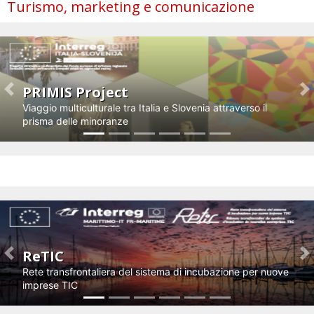
Turismo, marketing e comunicazione
PRIMIS Project
Previous
N
Viaggio multiculturale tra Italia e Slovenia attraverso il
prisma delle minoranze
Impresa e innovazione
ReTIC
Previous
N
Rete transfrontaliera del sistema di incubazione per nuove
imprese TIC