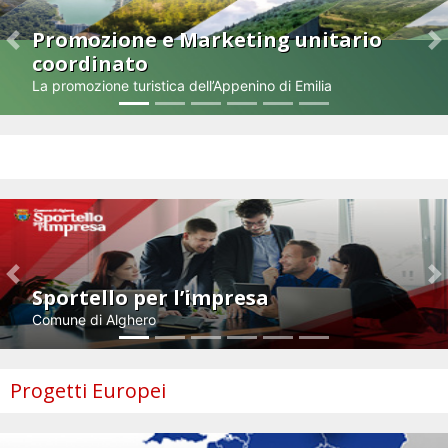
Promozione e Marketing unitario
Previous
N
coordinato
La promozione turistica dell’Appenino di Emilia
Impresa e innovazione
Previous
N
Sportello per l’impresa
Comune di Alghero
Progetti Europei