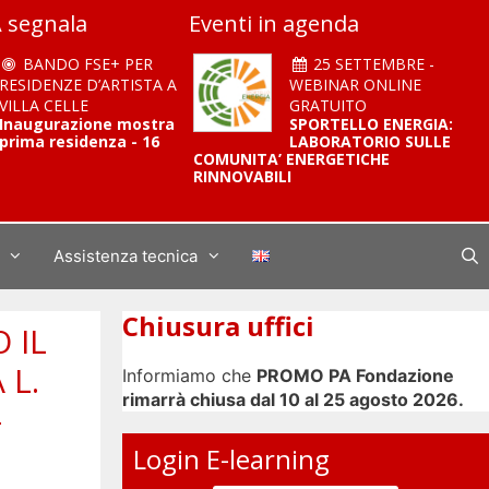
 segnala
Eventi in agenda
BANDO FSE+ PER
25 SETTEMBRE -
RESIDENZE D’ARTISTA A
WEBINAR ONLINE
VILLA CELLE
GRATUITO
Inaugurazione mostra
SPORTELLO ENERGIA:
prima residenza - 16
LABORATORIO SULLE
COMUNITA’ ENERGETICHE
RINNOVABILI
Assistenza tecnica
Chiusura uffici
 IL
 L.
Informiamo che
PROMO PA Fondazione
rimarrà chiusa dal 10 al 25 agosto 2026.
–
Login E-learning