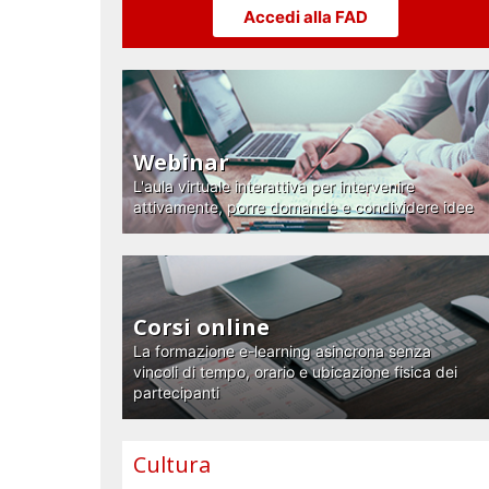
Accedi alla FAD
Webinar
L'aula virtuale interattiva per intervenire
attivamente, porre domande e condividere idee
Corsi online
La formazione e-learning asincrona senza
vincoli di tempo, orario e ubicazione fisica dei
partecipanti
Cultura