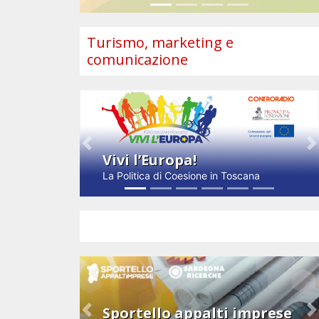
Turismo, marketing e
comunicazione
Previous
N
Vivi l’Europa!
La Politica di Coesione in Toscana
Impresa e innovazione
Sportello appalti imprese
Previous
N