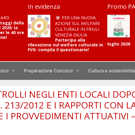
In evidenza
Promo PA
CARD
PER UNA NUOVA
ntaggi della
AZIONE SUL WELFARE
2026: la
CULTURALE IN FRIULI
er le 40 ore
VENEZIA GIULIA
one!
Partecipa alla
luglio 2026
rilevazione sul welfare culturale in
FVG: compila il questionario!
corsi
Preparazione Concorsi
Cultura e sostenibilità
OLLI NEGLI ENTI LOCALI DOPO
. 213/2012 E I RAPPORTI CON LA
E I PROVVEDIMENTI ATTUATIVI 