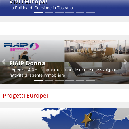
Vivi l’Europa!
La Politica di Coesione in Toscana
Impresa e innovazione
FIAIP Donna
Previous
N
L’Agenzia 4.0 – Un’opportunità per le donne che svolgono
l’attività di agente immobiliare
Progetti Europei