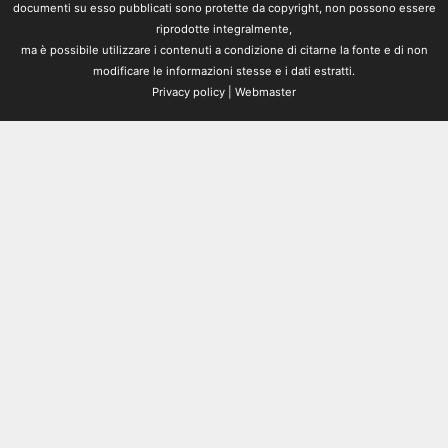
documenti su esso pubblicati sono protette da copyright, non possono essere
riprodotte integralmente,
ma è possibile utilizzare i contenuti a condizione di citarne la fonte e di non
modificare le informazioni stesse e i dati estratti.
Privacy policy
|
Webmaster