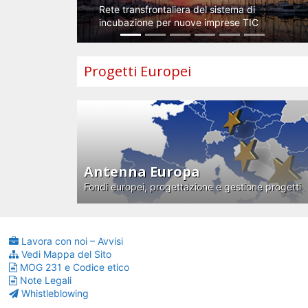
Rete transfrontaliera del sistema di
incubazione per nuove imprese TIC
Progetti Europei
Antenna Europa
Fondi europei, progettazione e gestione progetti
Lavora con noi – Avvisi
Vedi Mappa del Sito
MOG 231 e Codice etico
Note Legali
Whistleblowing