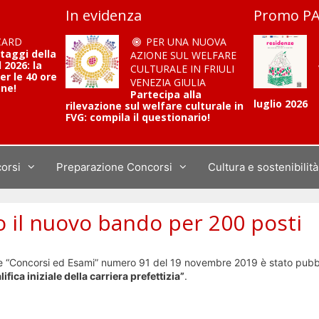
In evidenza
Promo PA
CARD
PER UNA NUOVA
ntaggi della
AZIONE SUL WELFARE
2026: la
CULTURALE IN FRIULI
er le 40 ore
VENEZIA GIULIA
one!
Partecipa alla
luglio 2026
rilevazione sul welfare culturale in
FVG: compila il questionario!
corsi
Preparazione Concorsi
Cultura e sostenibilità
to il nuovo bando per 200 posti
ale “Concorsi ed Esami” numero 91 del 19 novembre 2019 è stato pubbl
ica iniziale della carriera prefettizia”
.