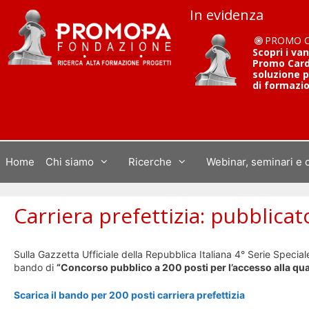
Vai
In evidenza
al
contenuto
PROMO 
Scopri i va
Promo Card 
soluzione p
di formazi
Home
Chi siamo
Ricerche
Webinar, seminari e 
Carriera prefettizia: pubblica
Sulla Gazzetta Ufficiale della Repubblica Italiana 4° Serie Speci
bando di
“Concorso pubblico a 200 posti per l’accesso alla qualif
Scarica il bando per 200 posti carriera prefettizia