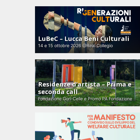
LuBeC – Lucca Beni Culturali
14 e 15 ottobre 2026 @Real Collegio
Residenze d’artista – Prima e
seconda call
Fondazione Gori-Celle e Promo PA Fondazione