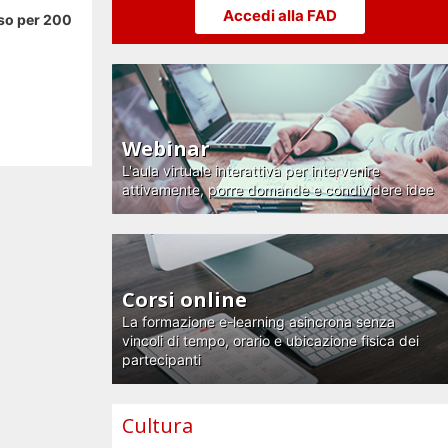
Accedi alla FAD
rso per 200
Webinar
L'aula virtuale interattiva per intervenire
attivamente, porre domande e condividere idee
Corsi online
La formazione e-learning asincrona senza
vincoli di tempo, orario e ubicazione fisica dei
partecipanti
Cultura