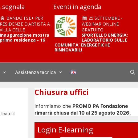
 segnala
Eventi in agenda
BANDO FSE+ PER
25 SETTEMBRE -
RESIDENZE D’ARTISTA A
WEBINAR ONLINE
VILLA CELLE
GRATUITO
Inaugurazione mostra
SPORTELLO ENERGIA:
prima residenza - 16
LABORATORIO SULLE
COMUNITA’ ENERGETICHE
RINNOVABILI
Assistenza tecnica
Chiusura uffici
Informiamo che
PROMO PA Fondazione
rimarrà chiusa dal 10 al 25 agosto 2026.
icato il
Login E-learning