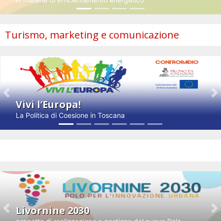
Turismo, marketing e comunicazione
Previous
N
Vivi l’Europa!
La Politica di Coesione in Toscana
Impresa e innovazione
Livornine 2030
Previous
N