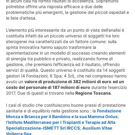
in alcuni casi ha fornito risultati di eccellenza. Soprattutto
potrebbe offrire una risposta efficace a due delle
problematiche più emergenti, la gestione dei piccoli ospedali e
le liste d’attesa.
L’elemento più interessante da un punto di vista dell’analisi è
costituita infatti da un piccolo universo di soggetti tra loro
eterogenei ma caratterizzati da un fattore comune: sulla
spinta innovativa hanno saputo trasformare la
sperimentazione in un modello di successo creando elementi
di sinergia tra pubblico e privato, realizzando forme di
gestione, che premiano l’efficienza ed il risultato, offrendo
servizi di qualità. Questo universo è costituito da 14 soggetti
gestori (4 Fondazioni; 6 Spa; 4 Srl), che nel complesso hanno
avuto un
valore di produzione di 382 milioni di euro
ed un
costo del personale di 187 milioni di euro
durante l’esercizio
2017. Due di questi si trovano nella
Regione Toscana
.
I casi di studio che costituiscono buone prassi di prestazione
sanitaria e di equilibrio nella gestione sono : la
Fondazione
Monza e Brianza per il Bambino e la sua Mamma Onlus
;
l’
Istituto Mediterraneo per i Trapianti e Terapie ad Alta
Specializzazione-ISMETT Srl IRCCS
;
Auxilium Vitae
Volterra Spa
.