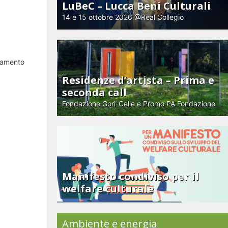
LuBeC – Lucca Beni Culturali
14 e 15 ottobre 2026 @Real Collegio
olamento
Residenze d’artista – Prima e
seconda call
Fondazione Gori-Celle e Promo PA Fondazione
Manifesto condiviso per il
welfare culturale
Ambiente e energia