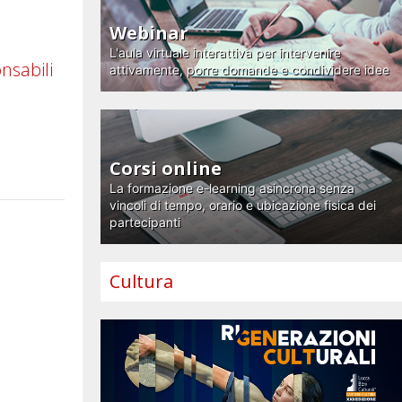
Webinar
L'aula virtuale interattiva per intervenire
onsabili
attivamente, porre domande e condividere idee
Corsi online
La formazione e-learning asincrona senza
vincoli di tempo, orario e ubicazione fisica dei
partecipanti
Cultura