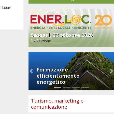
ail.com
Sassari, 22 ottobre 2026
XX Edizione
Formazione
Previous
N
efficientamento
energetico
Turismo, marketing e
comunicazione