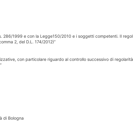
 D.lgs. 286/1999 e con la Legge150/2010 e i soggetti competenti. Il reg
3, comma 2, del D.L. 174/2012)”
izzative, con particolare riguardo al controllo successivo di regolarità
”
tà di Bologna