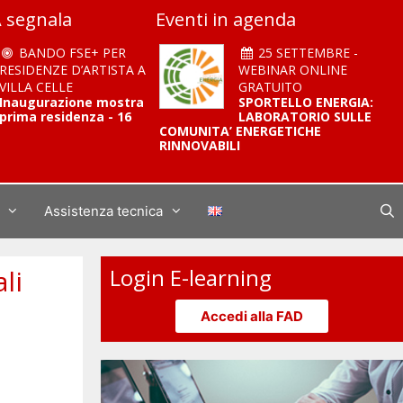
 segnala
Eventi in agenda
BANDO FSE+ PER
25 SETTEMBRE -
RESIDENZE D’ARTISTA A
WEBINAR ONLINE
VILLA CELLE
GRATUITO
Inaugurazione mostra
SPORTELLO ENERGIA:
prima residenza - 16
LABORATORIO SULLE
COMUNITA’ ENERGETICHE
RINNOVABILI
Assistenza tecnica
li
Login E-learning
Accedi alla FAD