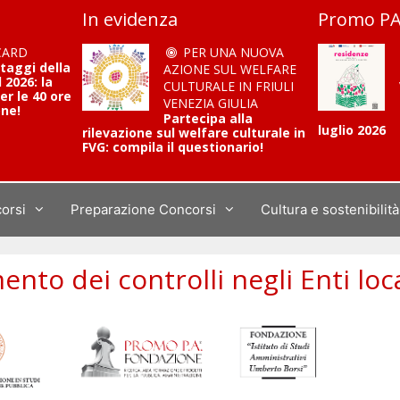
In evidenza
Promo PA
CARD
PER UNA NUOVA
ntaggi della
AZIONE SUL WELFARE
2026: la
CULTURALE IN FRIULI
er le 40 ore
VENEZIA GIULIA
one!
Partecipa alla
luglio 2026
rilevazione sul welfare culturale in
FVG: compila il questionario!
corsi
Preparazione Concorsi
Cultura e sostenibilità
ento dei controlli negli Enti loca