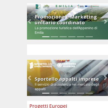
Promozione e Marketing
unitario coordinato
Previous
N
La promozione turistica dell’Appenino di
Emilia
Impresa e innovazione
Sportello appalti imprese
Previous
N
Il servizio di assistenza nel mercato degli
appalti
Progetti Europei