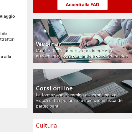
Accedi alla FAD
“Viaggio
bile
trattori
Webinar
L'aula virtuale interattiva per intervenire
attivamente, porre domande e condividere idee
o alla
Corsi online
La formazione e-learning asincrona senza
vincoli di tempo, orario e ubicazione fisica dei
partecipanti
Cultura