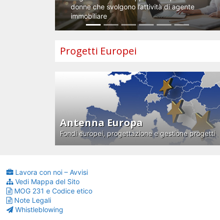
donne che svolgono l’attività di agente
immobiliare
Progetti Europei
Antenna Europa
Fondi europei, progettazione e gestione progetti
Lavora con noi – Avvisi
Vedi Mappa del Sito
MOG 231 e Codice etico
Note Legali
Whistleblowing