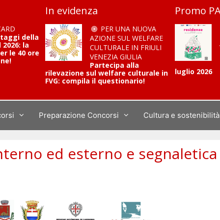
In evidenza
Promo PA
CARD
PER UNA NUOVA
ntaggi della
AZIONE SUL WELFARE
2026: la
CULTURALE IN FRIULI
er le 40 ore
VENEZIA GIULIA
one!
Partecipa alla
luglio 2026
rilevazione sul welfare culturale in
FVG: compila il questionario!
corsi
Preparazione Concorsi
Cultura e sostenibilità
terno ed esterno e segnaletica