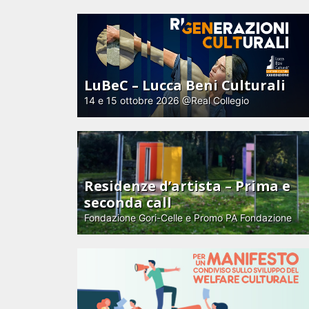
LuBeC – Lucca Beni Culturali
14 e 15 ottobre 2026 @Real Collegio
Residenze d’artista – Prima e
seconda call
Fondazione Gori-Celle e Promo PA Fondazione