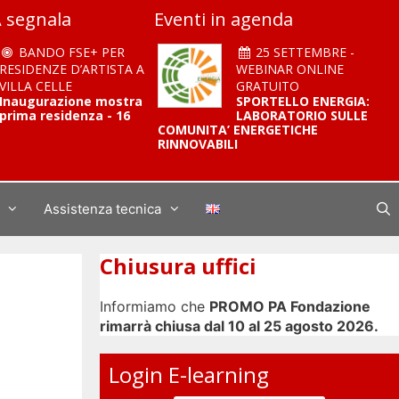
 segnala
Eventi in agenda
BANDO FSE+ PER
25 SETTEMBRE -
RESIDENZE D’ARTISTA A
WEBINAR ONLINE
VILLA CELLE
GRATUITO
Inaugurazione mostra
SPORTELLO ENERGIA:
prima residenza - 16
LABORATORIO SULLE
COMUNITA’ ENERGETICHE
RINNOVABILI
Assistenza tecnica
Chiusura uffici
Informiamo che
PROMO PA Fondazione
rimarrà chiusa dal 10 al 25 agosto 2026.
Login E-learning