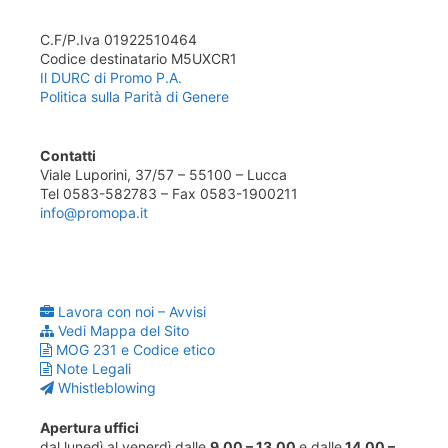
C.F/P.Iva 01922510464
Codice destinatario M5UXCR1
Il DURC di Promo P.A.
Politica sulla Parità di Genere
Contatti
Viale Luporini, 37/57 – 55100 – Lucca
Tel 0583-582783 – Fax 0583-1900211
info@promopa.it
Lavora con noi – Avvisi
Vedi Mappa del Sito
MOG 231 e Codice etico
Note Legali
Whistleblowing
Apertura uffici
dal lunedì al venerdì dalle
9.00 – 13.00
e dalle
14.00 –