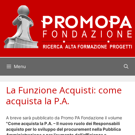
Vai
al
contenuto
Menu
La Funzione Acquisti: come
acquista la P.A.
A breve sarà
pubblicato da Promo PA Fondazione
il volume
"Come acquista la P.A. – Il nuovo ruolo dei Responsabili
acquisto per lo sviluppo del procurement nella Pubblica
Amministrazione e per l’aumento dell’efficienza e