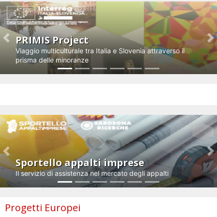
PRIMIS Project
Previous
N
Viaggio multiculturale tra Italia e Slovenia attraverso il
prisma delle minoranze
Impresa e innovazione
Previous
N
Sportello appalti imprese
Il servizio di assistenza nel mercato degli appalti
Progetti Europei