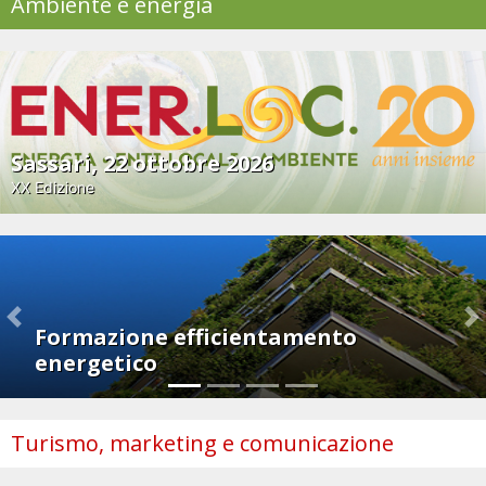
Ambiente e energia
Sassari, 22 ottobre 2026
XX Edizione
Previous
N
Formazione efficientamento
energetico
Turismo, marketing e comunicazione