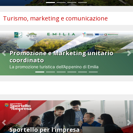
Turismo, marketing e comunicazione
Promozione e Marketing unitario
Previous
N
coordinato
La promozione turistica dell’Appenino di Emilia
Impresa e innovazione
Previous
N
Sportello per l’impresa