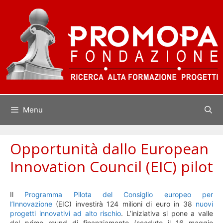
Vai
al
contenuto
Menu
Opportunità dallo European
Innovation Council (EIC) pilot
Il
Programma Pilota del Consiglio europeo per
l’Innovazione
(EIC) investirà 124 milioni di euro in 38
nuovi
progetti innovativi ad alto rischio
. L’iniziativa si pone a valle
del primo round di finanziamento (scaduto il 16 maggio