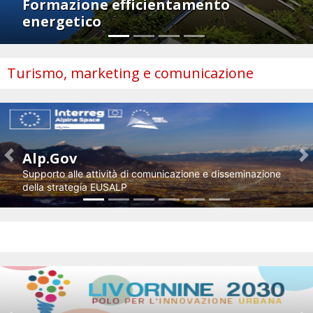
Formazione efficientamento
energetico
Turismo, marketing e comunicazione
Alp.Gov
Previous
N
Supporto alle attività di comunicazione e disseminazione
della strategia EUSALP
Impresa e innovazione