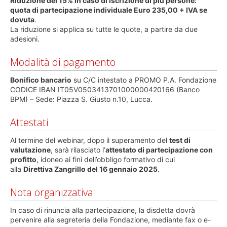
Riduzione del 15% in caso di iscrizione di più persone:
quota di partecipazione individuale Euro 235,00 + IVA se
dovuta
.
La riduzione si applica su tutte le quote, a partire da due
adesioni.
Modalità di pagamento
Bonifico bancario
su C/C intestato a PROMO P.A. Fondazione
CODICE IBAN IT05V0503413701000000420166 (Banco
BPM) – Sede: Piazza S. Giusto n.10, Lucca.
Attestati
Al termine del webinar, dopo il superamento del
test di
valutazione
, sarà rilasciato l’
attestato di partecipazione con
profitto
, idoneo ai fini dell’obbligo formativo di cui
alla
Direttiva Zangrillo del 16 gennaio 2025
.
Nota organizzativa
In caso di rinuncia alla partecipazione, la disdetta dovrà
pervenire alla segreteria della Fondazione, mediante fax o e-