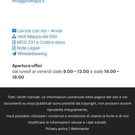
info@promopa.it
Lavora con noi – Avvisi
Vedi Mappa del Sito
MOG 231 e Codice etico
Note Legali
Whistleblowing
Apertura uffici
dal lunedì al venerdì dalle
9.00 – 13.00
e dalle
14.00 –
18.00
Tutti i diritti riservati. Le informazioni contenute nelle pagine del sito e nei
documenti su esso pubblicati sono protette da copyright, non possono essere
riprodotte integralmente,
ma è possibile utilizzare i contenuti a condizione di citarne la fonte e di non
modificare le informazioni stesse e i dati estratti.
Privacy policy
|
Webmaster