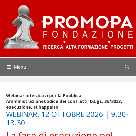
Vai
al
contenuto
Menu
Webinar interattivi per la Pubblica
Amministrazione
Codice dei contratti, D.Lgs. 36/2023,
esecuzione, subappalto
WEBINAR, 12 OTTOBRE 2026 | 9.30-
13.30
La fase di esecuzione nel