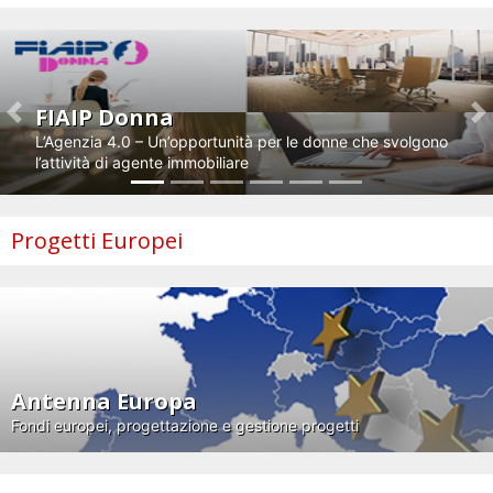
FIAIP Donna
Previous
N
L’Agenzia 4.0 – Un’opportunità per le donne che svolgono
l’attività di agente immobiliare
Progetti Europei
Antenna Europa
Fondi europei, progettazione e gestione progetti