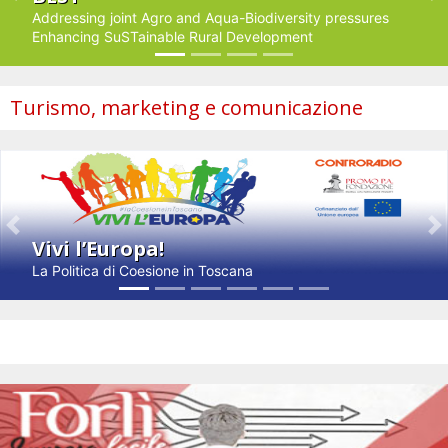
Addressing joint Agro and Aqua-Biodiversity pressures
Enhancing SuSTainable Rural Development
Turismo, marketing e comunicazione
Previous
N
Vivi l’Europa!
La Politica di Coesione in Toscana
Impresa e innovazione