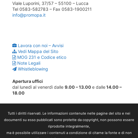
Viale Luporini, 37/57 – 55100 – Lucca
Tel 0583-582783 – Fax 0583-1900211
info@promopa.it
Lavora con noi – Avvisi
Vedi Mappa del Sito
MOG 231 e Codice etico
Note Legali
Whistleblowing
Apertura uffici
dal lunedì al venerdì dalle
9.00 – 13.00
e dalle
14.00 –
18.00
Tutti i diritti riservati. Le informazioni contenute nelle pagine del sito e nei
documenti su esso pubblicati sono protette da copyright, non possono essere
riprodotte integralmente,
ma è possibile utilizzare i contenuti a condizione di citarne la fonte e di non