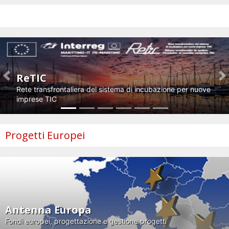
Impresa e innovazione
ReTIC
Previous
N
Rete transfrontaliera del sistema di incubazione per nuove
imprese TIC
Progetti Europei
Antenna Europa
Fondi europei, progettazione e gestione progetti