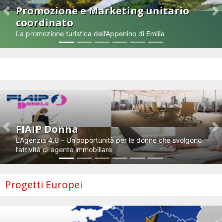
Promozione e Marketing unitario
Previous
N
coordinato
La promozione turistica dell’Appenino di Emilia
Impresa e innovazione
FIAIP Donna
Previous
N
L’Agenzia 4.0 – Un’opportunità per le donne che svolgono
l’attività di agente immobiliare
Progetti Europei