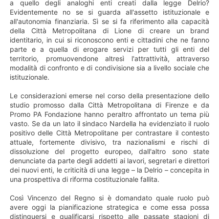
a quello degli analoghi enti creati dalla legge Delrio?
Evidentemente no se si guarda all'assetto istituzionale e
all'autonomia finanziaria. Sì se si fa riferimento alla capacità
della Città Metropolitana di Lione di creare un brand
identitario, in cui si riconoscono enti e cittadini che ne fanno
parte e a quella di erogare servizi per tutti gli enti del
territorio, promuovendone altresì l'attrattività, attraverso
modalità di confronto e di condivisione sia a livello sociale che
istituzionale.
Le considerazioni emerse nel corso della presentazione dello
studio promosso dalla Città Metropolitana di Firenze e da
Promo PA Fondazione hanno peraltro affrontato un tema più
vasto. Se da un lato il sindaco Nardella ha evidenziato il ruolo
positivo delle Città Metropolitane per contrastare il contesto
attuale, fortemente divisivo, tra nazionalismi e rischi di
dissoluzione del progetto europeo, dall'altro sono state
denunciate da parte degli addetti ai lavori, segretari e direttori
dei nuovi enti, le criticità di una legge – la Delrio – concepita in
una prospettiva di riforma costituzionale fallita.
Così Vincenzo del Regno si è domandato quale ruolo può
avere oggi la pianificazione strategica e come essa possa
distinguersi e qualificarsi rispetto alle passate stagioni di