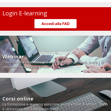
Login E-learning
Accedi alla FAD
Webinar
L'aula virtuale interattiva per intervenire attivamente, porre
domande e condividere idee
Corsi online
La formazione e-learning asincrona senza vincoli di tempo, orario
e ubicazione fisica dei partecipanti