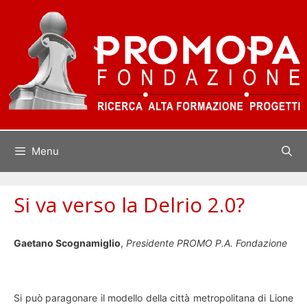
Vai
al
contenuto
Menu
Si va verso la Delrio 2.0?
Gaetano Scognamiglio
,
Presidente PROMO P.A. Fondazione
Si può paragonare il modello della città metropolitana di Lione