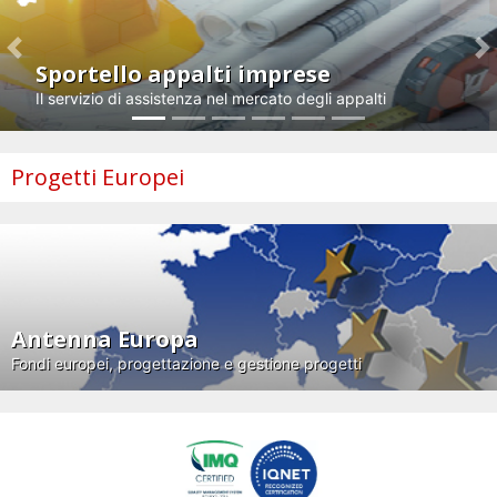
Previous
N
Sportello appalti imprese
Il servizio di assistenza nel mercato degli appalti
Progetti Europei
Antenna Europa
Fondi europei, progettazione e gestione progetti