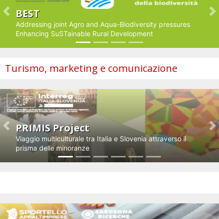
BEST
Previous
N
Addressing joint Agro and Aqua-Biodiversity pressures
Enhancing SuSTainable Rural Development
Turismo, marketing e comunicazione
PRIMIS Project
Previous
N
Viaggio multiculturale tra Italia e Slovenia attraverso il
prisma delle minoranze
Impresa e innovazione