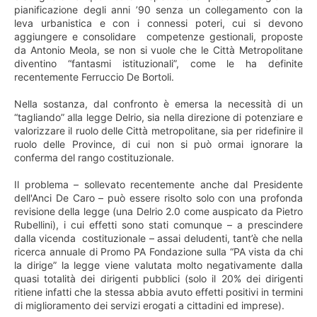
pianificazione degli anni ’90 senza un collegamento con la
leva urbanistica e con i connessi poteri, cui si devono
aggiungere e consolidare competenze gestionali, proposte
da Antonio Meola, se non si vuole che le Città Metropolitane
diventino “fantasmi istituzionali”, come le ha definite
recentemente Ferruccio De Bortoli.
Nella sostanza, dal confronto è emersa la necessità di un
“tagliando” alla legge Delrio, sia nella direzione di potenziare e
valorizzare il ruolo delle Città metropolitane, sia per ridefinire il
ruolo delle Province, di cui non si può ormai ignorare la
conferma del rango costituzionale.
Il problema – sollevato recentemente anche dal Presidente
dell'Anci De Caro – può essere risolto solo con una profonda
revisione della legge (una Delrio 2.0 come auspicato da Pietro
Rubellini), i cui effetti sono stati comunque – a prescindere
dalla vicenda costituzionale – assai deludenti, tant’è che nella
ricerca annuale di Promo PA Fondazione sulla “PA vista da chi
la dirige” la legge viene valutata molto negativamente dalla
quasi totalità dei dirigenti pubblici (solo il 20% dei dirigenti
ritiene infatti che la stessa abbia avuto effetti positivi in termini
di miglioramento dei servizi erogati a cittadini ed imprese).