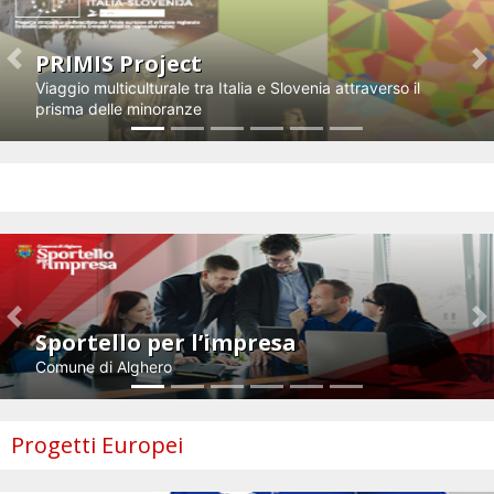
PRIMIS Project
Previous
N
Viaggio multiculturale tra Italia e Slovenia attraverso il
prisma delle minoranze
Impresa e innovazione
Previous
N
Sportello per l’impresa
Comune di Alghero
Progetti Europei