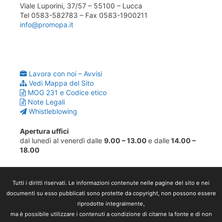
Viale Luporini, 37/57 – 55100 – Lucca
Tel 0583-582783 – Fax 0583-1900211
info@promopa.it
Lavora con noi – Avvisi
Vedi Mappa del Sito
MOG 231 e Codice etico
Note Legali
Whistleblowing
Apertura uffici
dal lunedì al venerdì dalle
9.00 – 13.00
e dalle
14.00 –
18.00
Tutti i diritti riservati. Le informazioni contenute nelle pagine del sito e nei
documenti su esso pubblicati sono protette da copyright, non possono essere
riprodotte integralmente,
ma è possibile utilizzare i contenuti a condizione di citarne la fonte e di non