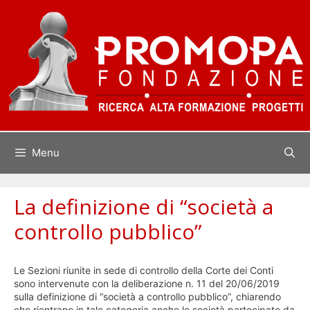
Vai
al
contenuto
Menu
La definizione di “società a
controllo pubblico”
Le Sezioni riunite in sede di controllo della Corte dei Conti
sono intervenute con la deliberazione n. 11 del 20/06/2019
sulla definizione di “società a controllo pubblico”, chiarendo
che rientrano in tale categoria anche le società partecipate da