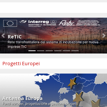
Impresa e innovazione
ReTIC
Previous
N
Rete transfrontaliera del sistema di incubazione per nuove
imprese TIC
Progetti Europei
Antenna Europa
Fondi europei, progettazione e gestione progetti