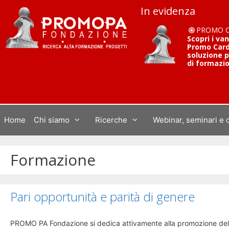
Vai
In evidenza
al
contenuto
PROMO 
Scopri i va
Promo Card 
soluzione p
di formazi
Home
Chi siamo
Ricerche
Webinar, seminari e 
Formazione
Pari opportunità e parità di genere
PROMO PA Fondazione si dedica attivamente alla promozione della 