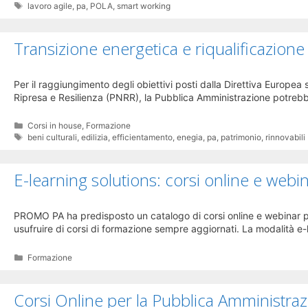
Tag
lavoro agile
,
pa
,
POLA
,
smart working
Transizione energetica e riqualificazione 
Per il raggiungimento degli obiettivi posti dalla Direttiva Europea
Ripresa e Resilienza (PNRR), la Pubblica Amministrazione potreb
Categorie
Corsi in house
,
Formazione
Tag
beni culturali
,
edilizia
,
efficientamento
,
enegia
,
pa
,
patrimonio
,
rinnovabili
E-learning solutions: corsi online e webi
PROMO PA ha predisposto un catalogo di corsi online e webinar per
usufruire di corsi di formazione sempre aggiornati. La modalità e
Categorie
Formazione
Corsi Online per la Pubblica Amministra