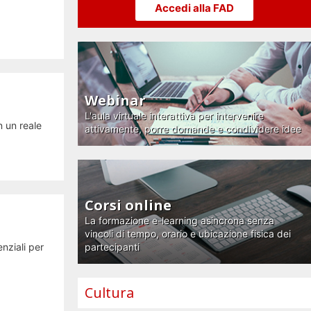
Accedi alla FAD
Webinar
L'aula virtuale interattiva per intervenire
n un reale
attivamente, porre domande e condividere idee
Corsi online
La formazione e-learning asincrona senza
vincoli di tempo, orario e ubicazione fisica dei
nziali per
partecipanti
Cultura