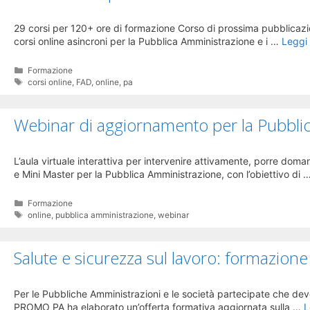
29 corsi per 120+ ore di formazione Corso di prossima pubblica
corsi online asincroni per la Pubblica Amministrazione e i …
Leggi 
Categorie
Formazione
Tag
corsi online
,
FAD
,
online
,
pa
Webinar di aggiornamento per la Pubbli
L’aula virtuale interattiva per intervenire attivamente, porre d
e Mini Master per la Pubblica Amministrazione, con l’obiettivo di 
Categorie
Formazione
Tag
online
,
pubblica amministrazione
,
webinar
Salute e sicurezza sul lavoro: formazione
Per le Pubbliche Amministrazioni e le società partecipate che devo
PROMO PA ha elaborato un’offerta formativa aggiornata sulla …
L