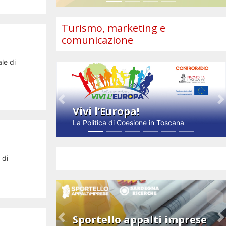
Turismo, marketing e
comunicazione
le di
Previous
N
Vivi l’Europa!
La Politica di Coesione in Toscana
Impresa e innovazione
 di
Sportello appalti imprese
Previous
N