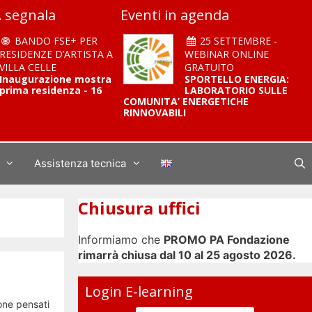
 segnala
Eventi in agenda
BANDO FSE+ PER
25 SETTEMBRE -
RESIDENZE D’ARTISTA A
WEBINAR ONLINE
VILLA CELLE
GRATUITO
Inaugurazione mostra
SPORTELLO ENERGIA:
prima residenza - 16
LABORATORIO SULLE
COMUNITA’ ENERGETICHE
RINNOVABILI
Assistenza tecnica
Chiusura uffici
Informiamo che
PROMO PA Fondazione
rimarrà chiusa dal 10 al 25 agosto 2026.
Login E-learning
one pensati