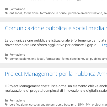
Categorie
Formazione
Tag
enti locali
,
formazione
,
formazione in house
,
pubblica amministrazione
,
sa
Comunicazione pubblica e social medi
La comunicazione pubblica e istituzionale è fortemente cambiata n
dover compiere uno sforzo aggiuntivo per colmare il gap di …
Leg
Categorie
Formazione
Tag
comunicazione
,
enti locali
,
formazione
,
formazione in house
,
pubblica am
Project Management per la Pubblica Amm
Il Project Management costituisce ormai un elemento chiave anche 
realizzazione di progetti complessi di innovazione e digitalizzaz
Categorie
Formazione
Tag
certificazione
,
corso avanzato pm
,
corso base pm
,
ISIPM
,
PM
,
project m