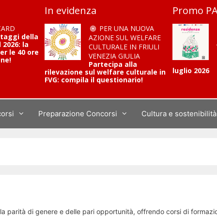
In evidenza
Promo PA
CARD
PER UNA NUOVA
ntaggi della
AZIONE SUL WELFARE
2026: la
CULTURALE IN FRIULI
er le 40 ore
VENEZIA GIULIA
one!
Partecipa alla
luglio 2026
rilevazione sul welfare culturale in
FVG: compila il questionario!
corsi
Preparazione Concorsi
Cultura e sostenibilità
parità di genere e delle pari opportunità, offrendo corsi di formazi