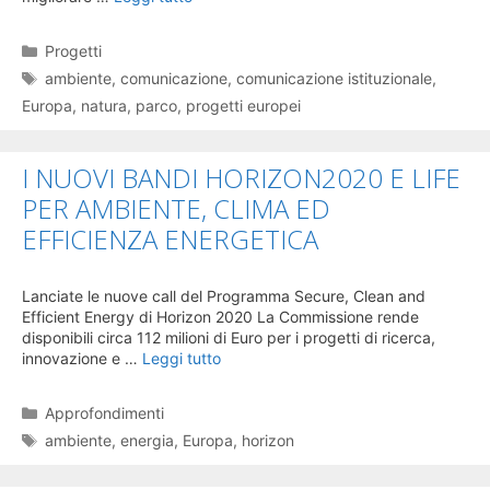
Categorie
Progetti
Tag
ambiente
,
comunicazione
,
comunicazione istituzionale
,
Europa
,
natura
,
parco
,
progetti europei
I NUOVI BANDI HORIZON2020 E LIFE
PER AMBIENTE, CLIMA ED
EFFICIENZA ENERGETICA
Lanciate le nuove call del Programma Secure, Clean and
Efficient Energy di Horizon 2020 La Commissione rende
disponibili circa 112 milioni di Euro per i progetti di ricerca,
innovazione e …
Leggi tutto
Categorie
Approfondimenti
Tag
ambiente
,
energia
,
Europa
,
horizon