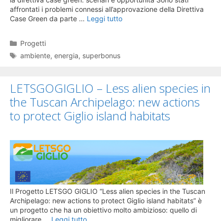
affrontati i problemi connessi all’approvazione della Direttiva
Case Green da parte …
Leggi tutto
Categorie
Progetti
Tag
ambiente
,
energia
,
superbonus
LETSGOGIGLIO – Less alien species in
the Tuscan Archipelago: new actions
to protect Giglio island habitats
Il Progetto LETSGO GIGLIO “Less alien species in the Tuscan
Archipelago: new actions to protect Giglio island habitats” è
un progetto che ha un obiettivo molto ambizioso: quello di
migliorare …
Leggi tutto