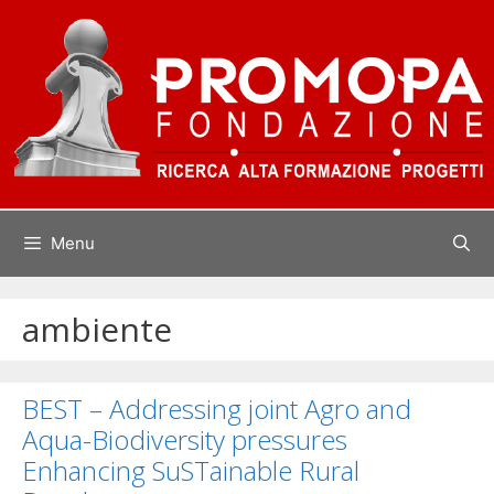
Vai
al
contenuto
Menu
ambiente
BEST – Addressing joint Agro and
Aqua-Biodiversity pressures
Enhancing SuSTainable Rural