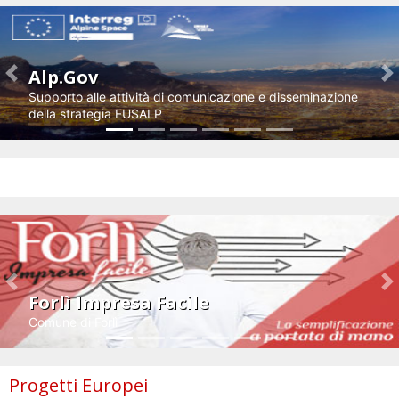
Alp.Gov
Previous
N
Supporto alle attività di comunicazione e disseminazione
della strategia EUSALP
Impresa e innovazione
Previous
N
Forlì Impresa Facile
Comune di Forlì
Progetti Europei