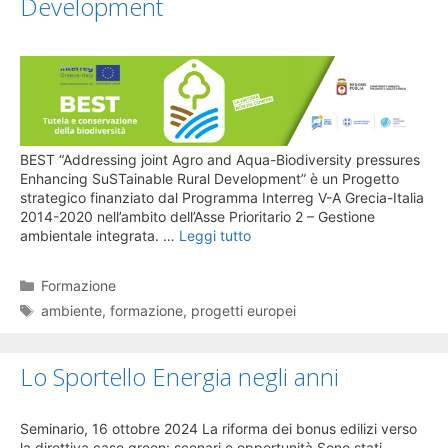
Development
BEST “Addressing joint Agro and Aqua-Biodiversity pressures
Enhancing SuSTainable Rural Development” è un Progetto
strategico finanziato dal Programma Interreg V-A Grecia-Italia
2014-2020 nell’ambito dell’Asse Prioritario 2 – Gestione
ambientale integrata. …
Leggi tutto
Categorie
Formazione
Tag
ambiente
,
formazione
,
progetti europei
Lo Sportello Energia negli anni
Seminario, 16 ottobre 2024 La riforma dei bonus edilizi verso
la direttiva case green: scenari e opportunità Sono stati