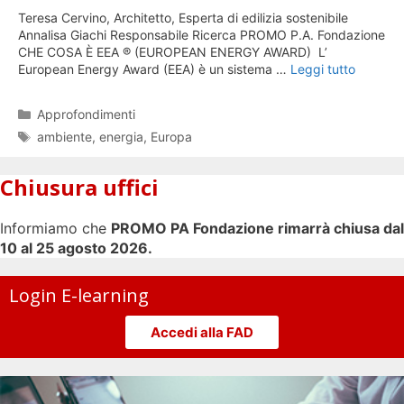
Teresa Cervino, Architetto, Esperta di edilizia sostenibile
Annalisa Giachi Responsabile Ricerca PROMO P.A. Fondazione
CHE COSA È EEA ® (EUROPEAN ENERGY AWARD) L’
European Energy Award (EEA) è un sistema …
Leggi tutto
Categorie
Approfondimenti
Tag
ambiente
,
energia
,
Europa
Chiusura uffici
Informiamo che
PROMO PA Fondazione rimarrà chiusa dal
10 al 25 agosto 2026.
Login E-learning
Accedi alla FAD