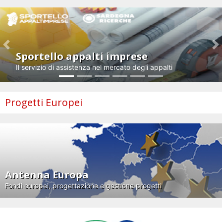
Previous
N
Sportello appalti imprese
Il servizio di assistenza nel mercato degli appalti
Progetti Europei
Antenna Europa
Fondi europei, progettazione e gestione progetti