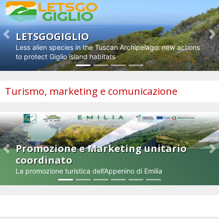
LETSGOGIGLIO
Previous
N
Less alien species in the Tuscan Archipelago: new actions
to protect Giglio island habitats
Turismo, marketing e comunicazione
Promozione e Marketing unitario
Previous
N
coordinato
La promozione turistica dell’Appenino di Emilia
Impresa e innovazione