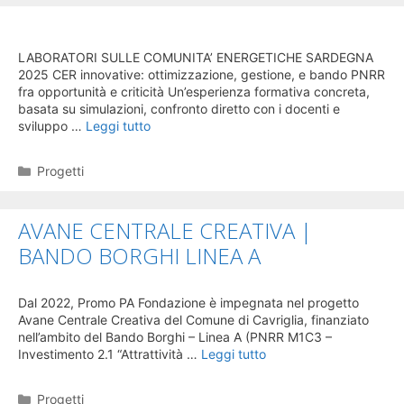
LABORATORI COMUNITA’ ENERGETICHE 2025
LABORATORI SULLE COMUNITA’ ENERGETICHE SARDEGNA
2025 CER innovative: ottimizzazione, gestione, e bando PNRR
fra opportunità e criticità Un’esperienza formativa concreta,
basata su simulazioni, confronto diretto con i docenti e
sviluppo …
Leggi tutto
Categorie
Progetti
AVANE CENTRALE CREATIVA |
BANDO BORGHI LINEA A
Dal 2022, Promo PA Fondazione è impegnata nel progetto
Avane Centrale Creativa del Comune di Cavriglia, finanziato
nell’ambito del Bando Borghi – Linea A (PNRR M1C3 –
Investimento 2.1 “Attrattività …
Leggi tutto
Categorie
Progetti