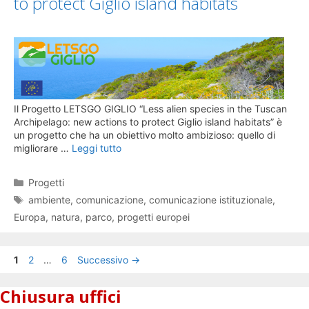
to protect Giglio island habitats
Il Progetto LETSGO GIGLIO “Less alien species in the Tuscan
Archipelago: new actions to protect Giglio island habitats” è
un progetto che ha un obiettivo molto ambizioso: quello di
migliorare …
Leggi tutto
Categorie
Progetti
Tag
ambiente
,
comunicazione
,
comunicazione istituzionale
,
Europa
,
natura
,
parco
,
progetti europei
Pagina
Pagina
Pagina
1
2
…
6
Successivo
→
Chiusura uffici