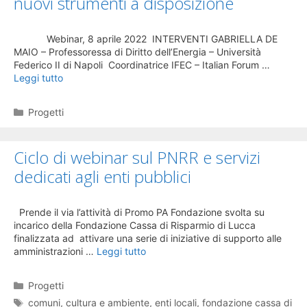
nuovi strumenti a disposizione
Webinar, 8 aprile 2022 INTERVENTI GABRIELLA DE
MAIO – Professoressa di Diritto dell’Energia – Università
Federico II di Napoli Coordinatrice IFEC – Italian Forum …
Leggi tutto
Categorie
Progetti
Ciclo di webinar sul PNRR e servizi
dedicati agli enti pubblici
Prende il via l’attività di Promo PA Fondazione svolta su
incarico della Fondazione Cassa di Risparmio di Lucca
finalizzata ad attivare una serie di iniziative di supporto alle
amministrazioni …
Leggi tutto
Categorie
Progetti
Tag
comuni
,
cultura e ambiente
,
enti locali
,
fondazione cassa di