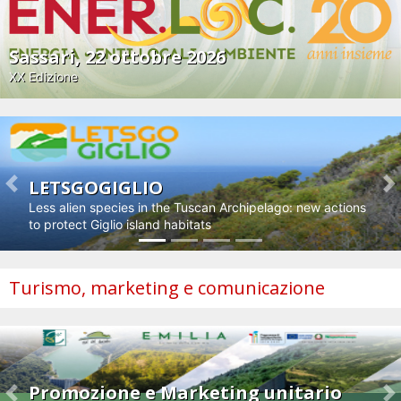
Sassari, 22 ottobre 2026
XX Edizione
LETSGOGIGLIO
Previous
N
Less alien species in the Tuscan Archipelago: new actions
to protect Giglio island habitats
Turismo, marketing e comunicazione
Promozione e Marketing unitario
Previous
N