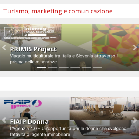
Turismo, marketing e comunicazione
PRIMIS Project
Previous
N
Viaggio multiculturale tra Italia e Slovenia attraverso il
prisma delle minoranze
Impresa e innovazione
FIAIP Donna
Previous
N
L’Agenzia 4.0 – Un’opportunità per le donne che svolgono
l’attività di agente immobiliare