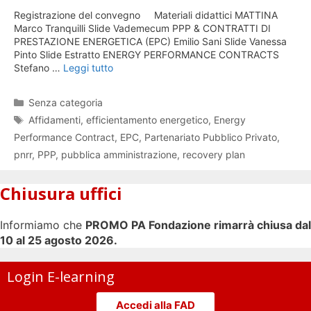
Registrazione del convegno Materiali didattici MATTINA
Marco Tranquilli Slide Vademecum PPP & CONTRATTI DI
PRESTAZIONE ENERGETICA (EPC) Emilio Sani Slide Vanessa
Pinto Slide Estratto ENERGY PERFORMANCE CONTRACTS
Stefano …
Leggi tutto
Categorie
Senza categoria
Tag
Affidamenti
,
efficientamento energetico
,
Energy
Performance Contract
,
EPC
,
Partenariato Pubblico Privato
,
pnrr
,
PPP
,
pubblica amministrazione
,
recovery plan
Chiusura uffici
Informiamo che
PROMO PA Fondazione rimarrà chiusa dal
10 al 25 agosto 2026.
Login E-learning
Accedi alla FAD