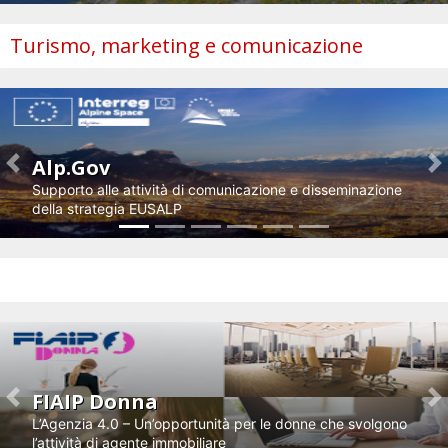
Turismo, marketing e comunicazione
Alp.Gov
Previous
N
Supporto alle attività di comunicazione e disseminazione
della strategia EUSALP
Impresa e innovazione
FIAIP Donna
Previous
N
L’Agenzia 4.0 – Un’opportunità per le donne che svolgono
l’attività di agente immobiliare