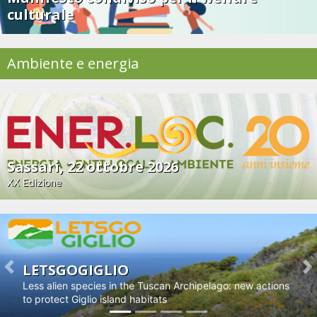
culturale
Ambiente e energia
Sassari, 22 ottobre 2026
XX Edizione
LETSGOGIGLIO
Previous
N
Less alien species in the Tuscan Archipelago: new actions
to protect Giglio island habitats