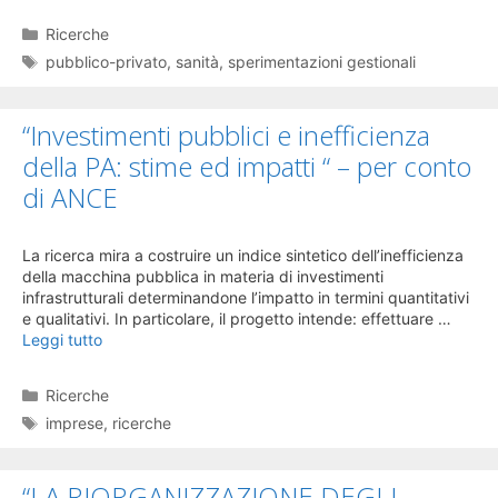
Categorie
Ricerche
Tag
pubblico-privato
,
sanità
,
sperimentazioni gestionali
“Investimenti pubblici e inefficienza
della PA: stime ed impatti “ – per conto
di ANCE
La ricerca mira a costruire un indice sintetico dell’inefficienza
della macchina pubblica in materia di investimenti
infrastrutturali determinandone l’impatto in termini quantitativi
e qualitativi. In particolare, il progetto intende: effettuare …
Leggi tutto
Categorie
Ricerche
Tag
imprese
,
ricerche
“LA RIORGANIZZAZIONE DEGLI