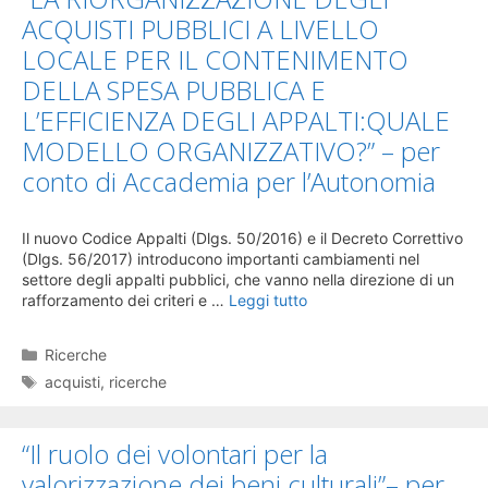
ACQUISTI PUBBLICI A LIVELLO
LOCALE PER IL CONTENIMENTO
DELLA SPESA PUBBLICA E
L’EFFICIENZA DEGLI APPALTI:QUALE
MODELLO ORGANIZZATIVO?” – per
conto di Accademia per l’Autonomia
Il nuovo Codice Appalti (Dlgs. 50/2016) e il Decreto Correttivo
(Dlgs. 56/2017) introducono importanti cambiamenti nel
settore degli appalti pubblici, che vanno nella direzione di un
rafforzamento dei criteri e …
Leggi tutto
Categorie
Ricerche
Tag
acquisti
,
ricerche
“Il ruolo dei volontari per la
valorizzazione dei beni culturali”– per