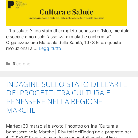
“La salute è uno stato di completo benessere fisico, mentale
e sociale e non solo l’assenza di malattie o infermità”
Organizzazione Mondiale della Sanità, 1948 E’ da questa
rivoluzionaria …
Leggi tutto
Categorie
Ricerche
INDAGINE SULLO STATO DELL’ARTE
DEI PROGETTI TRA CULTURA E
BENESSERE NELLA REGIONE
MARCHE
Martedì 30 marzo si è svolto l’incontro on line “Cultura e
benessere nelle Marche | Risultati dell’indagine e proposte per
il 2021-23” Programma e descrizione dell’evento al link: