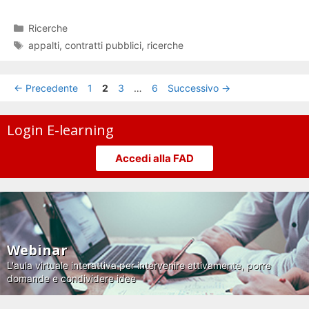
Categorie
Ricerche
Tag
appalti
,
contratti pubblici
,
ricerche
Pagina
Pagina
Pagina
Pagina
←
Precedente
1
2
3
…
6
Successivo
→
Login E-learning
Accedi alla FAD
Webinar
L'aula virtuale interattiva per intervenire attivamente, porre
domande e condividere idee