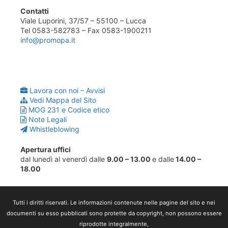
Contatti
Viale Luporini, 37/57 – 55100 – Lucca
Tel 0583-582783 – Fax 0583-1900211
info@promopa.it
Lavora con noi – Avvisi
Vedi Mappa del Sito
MOG 231 e Codice etico
Note Legali
Whistleblowing
Apertura uffici
dal lunedì al venerdì dalle
9.00 – 13.00
e dalle
14.00 –
18.00
Tutti i diritti riservati. Le informazioni contenute nelle pagine del sito e nei
documenti su esso pubblicati sono protette da copyright, non possono essere
riprodotte integralmente,