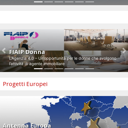
Impresa e innovazione
FIAIP Donna
Previous
N
L’Agenzia 4.0 – Un’opportunità per le donne che svolgono
l’attività di agente immobiliare
Progetti Europei
Antenna Europa