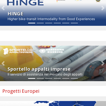
Previous
N
HINGE
Higher bike-transit Intermodality from Good Experiences
Impresa e innovazione
Previous
N
Sportello appalti imprese
Il servizio di assistenza nel mercato degli appalti
Progetti Europei