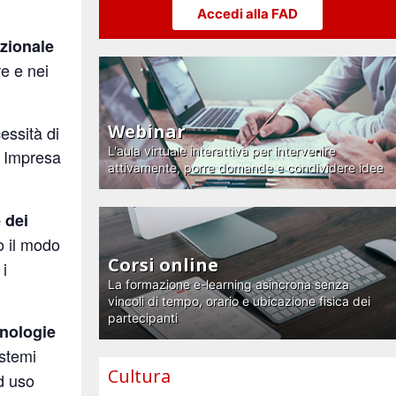
Accedi alla FAD
zionale
re e nei
Webinar
essità di
L'aula virtuale interattiva per intervenire
a Impresa
attivamente, porre domande e condividere idee
 dei
o il modo
Corsi online
 i
La formazione e-learning asincrona senza
vincoli di tempo, orario e ubicazione fisica dei
partecipanti
nologie
istemi
Cultura
d uso