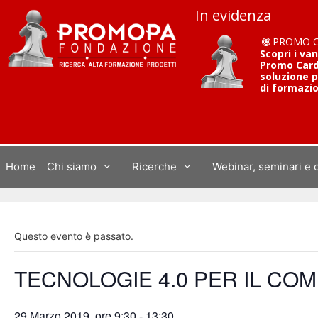
Vai
In evidenza
al
contenuto
PROMO 
Scopri i va
Promo Card 
soluzione p
di formazi
Home
Chi siamo
Ricerche
Webinar, seminari e 
Questo evento è passato.
TECNOLOGIE 4.0 PER IL COM
29 Marzo 2019, ore 9:30
-
13:30