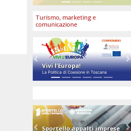
Turismo, marketing e
comunicazione
Previous
N
Vivi l’Europa!
La Politica di Coesione in Toscana
Impresa e innovazione
Sportello appalti imprese
Previous
N