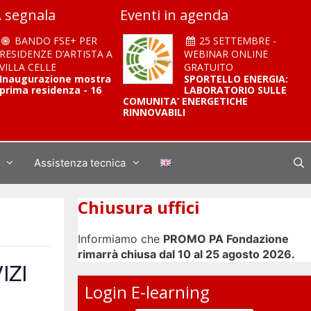
 segnala
Eventi in agenda
BANDO FSE+ PER
25 SETTEMBRE -
RESIDENZE D’ARTISTA A
WEBINAR ONLINE
VILLA CELLE
GRATUITO
Inaugurazione mostra
SPORTELLO ENERGIA:
prima residenza - 16
LABORATORIO SULLE
COMUNITA’ ENERGETICHE
RINNOVABILI
Assistenza tecnica
Chiusura uffici
Informiamo che
PROMO PA Fondazione
rimarrà chiusa dal 10 al 25 agosto 2026.
IZI
Login E-learning