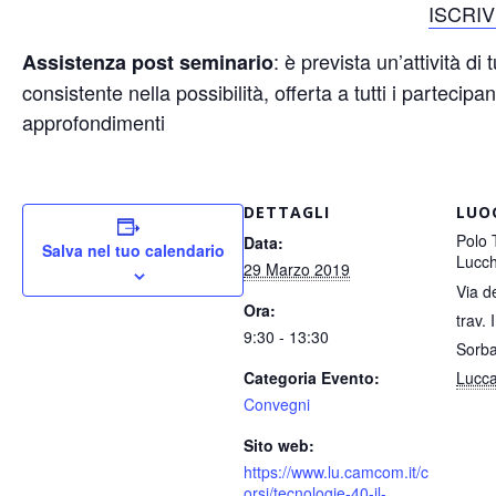
ISCRIV
: è prevista un’attività d
Assistenza post seminario
consistente nella possibilità, offerta a tutti i partecipan
approfondimenti
DETTAGLI
LUO
Polo 
Data:
Salva nel tuo calendario
Lucc
29 Marzo 2019
Via d
Ora:
trav. 
9:30 - 13:30
Sorba
Categoria Evento:
Lucc
Convegni
Sito web:
https://www.lu.camcom.it/c
orsi/tecnologie-40-il-