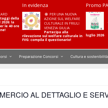
In evidenza
Promo PA
CARD
PER UNA NUOVA
ntaggi della
AZIONE SUL WELFARE
2026: la
CULTURALE IN FRIULI
er le 40 ore
VENEZIA GIULIA
one!
Partecipa alla
luglio 2026
rilevazione sul welfare culturale in
FVG: compila il questionario!
corsi
Preparazione Concorsi
Cultura e sostenibilità
MERCIO AL DETTAGLIO E SERV