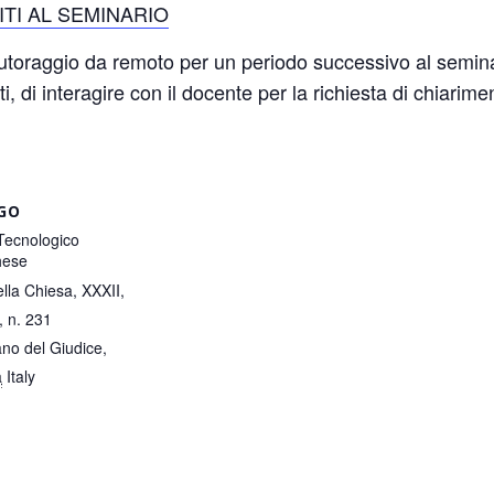
ITI AL SEMINARIO
i tutoraggio da remoto per un periodo successivo al semin
ti, di interagire con il docente per la richiesta di chiarime
GO
Tecnologico
hese
ella Chiesa, XXXII,
I, n. 231
no del Giudice
,
a
Italy