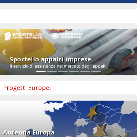
Impresa e innovazione
Previous
N
Sportello appalti imprese
Il servizio di assistenza nel mercato degli appalti
Progetti Europei
Antenna Europa