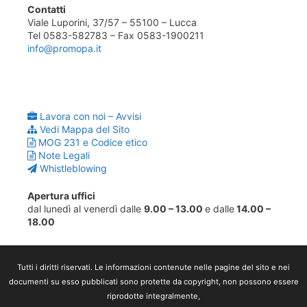
Contatti
Viale Luporini, 37/57 – 55100 – Lucca
Tel 0583-582783 – Fax 0583-1900211
info@promopa.it
Lavora con noi – Avvisi
Vedi Mappa del Sito
MOG 231 e Codice etico
Note Legali
Whistleblowing
Apertura uffici
dal lunedì al venerdì dalle
9.00 – 13.00
e dalle
14.00 –
18.00
Tutti i diritti riservati. Le informazioni contenute nelle pagine del sito e nei
documenti su esso pubblicati sono protette da copyright, non possono essere
riprodotte integralmente,