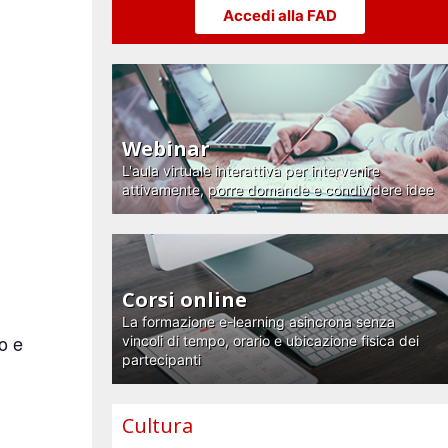
Accedi alla FAD
Webinar
L'aula virtuale interattiva per intervenire
attivamente, porre domande e condividere idee
Corsi online
La formazione e-learning asincrona senza
o e
vincoli di tempo, orario e ubicazione fisica dei
partecipanti
Cultura