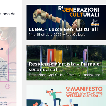
n modo da
LuBeC – Lucca Beni Culturali
14 e 15 ottobre 2026 @Real Collegio
Residenze d’artista – Prima e
seconda call
Fondazione Gori-Celle e Promo PA Fondazione