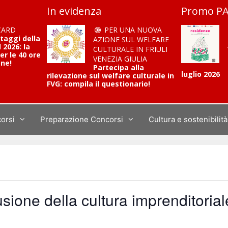
In evidenza
Promo PA
CARD
PER UNA NUOVA
ntaggi della
AZIONE SUL WELFARE
2026: la
CULTURALE IN FRIULI
er le 40 ore
VENEZIA GIULIA
one!
Partecipa alla
luglio 2026
rilevazione sul welfare culturale in
FVG: compila il questionario!
corsi
Preparazione Concorsi
Cultura e sostenibilità
usione della cultura imprenditorial