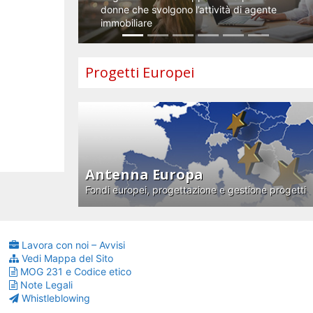
donne che svolgono l’attività di agente
immobiliare
Progetti Europei
Antenna Europa
Fondi europei, progettazione e gestione progetti
Lavora con noi – Avvisi
Vedi Mappa del Sito
MOG 231 e Codice etico
Note Legali
Whistleblowing