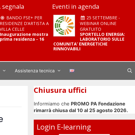
 segnala
Eventi in agenda
BANDO FSE+ PER
25 SETTEMBRE -
RESIDENZE D’ARTISTA A
WEBINAR ONLINE
VILLA CELLE
GRATUITO
Inaugurazione mostra
SPORTELLO ENERGIA:
prima residenza - 16
LABORATORIO SULLE
COMUNITA’ ENERGETICHE
RINNOVABILI
Assistenza tecnica
Chiusura uffici
Informiamo che
PROMO PA Fondazione
rimarrà chiusa dal 10 al 25 agosto 2026.
e
Login E-learning