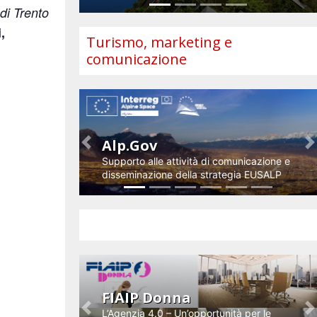
di Trento
,
Turismo, marketing e
comunicazione
Alp.Gov
Previous
N
Supporto alle attività di comunicazione e
disseminazione della strategia EUSALP
Impresa e innovazione
FIAIP Donna
L’Agenzia 4.0 – Un’opportunità per le
Previous
N