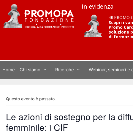
Vai
In evidenza
al
contenuto
PROMO 
Scopri i va
Promo Card 
soluzione p
di formazi
Home
Chi siamo
Ricerche
Webinar, seminari e 
Questo evento è passato.
Le azioni di sostegno per la diff
femminile: i CIF