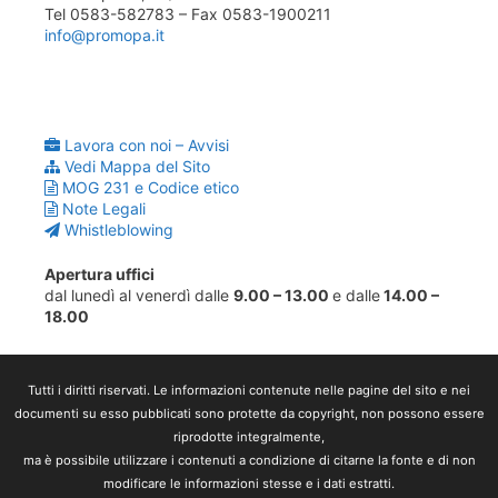
Tel 0583-582783 – Fax 0583-1900211
info@promopa.it
Lavora con noi – Avvisi
Vedi Mappa del Sito
MOG 231 e Codice etico
Note Legali
Whistleblowing
Apertura uffici
dal lunedì al venerdì dalle
9.00 – 13.00
e dalle
14.00 –
18.00
Tutti i diritti riservati. Le informazioni contenute nelle pagine del sito e nei
documenti su esso pubblicati sono protette da copyright, non possono essere
riprodotte integralmente,
ma è possibile utilizzare i contenuti a condizione di citarne la fonte e di non
modificare le informazioni stesse e i dati estratti.