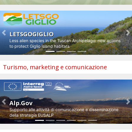
LETSGOGIGLIO
Previous
N
Less alien species in the Tuscan Archipelago: new actions
to protect Giglio island habitats
Turismo, marketing e comunicazione
Alp.Gov
Previous
N
Supporto alle attività di comunicazione e disseminazione
della strategia EUSALP