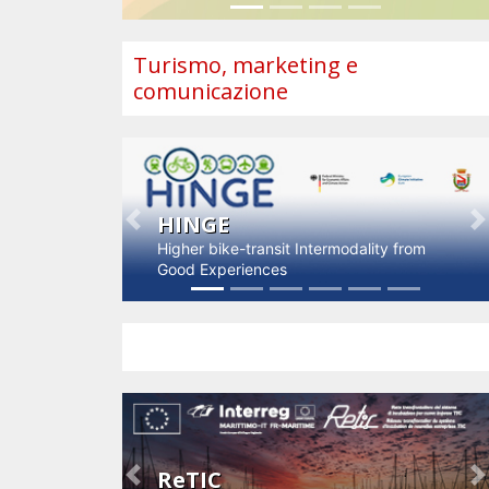
Turismo, marketing e
comunicazione
HINGE
Previous
N
Higher bike-transit Intermodality from
Good Experiences
Impresa e innovazione
ReTIC
Previous
N