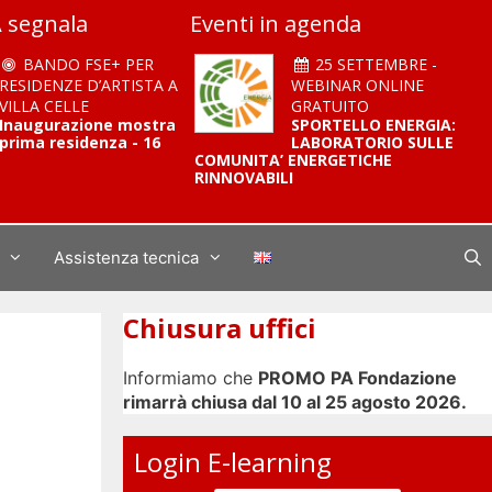
 segnala
Eventi in agenda
BANDO FSE+ PER
25 SETTEMBRE -
RESIDENZE D’ARTISTA A
WEBINAR ONLINE
VILLA CELLE
GRATUITO
Inaugurazione mostra
SPORTELLO ENERGIA:
prima residenza - 16
LABORATORIO SULLE
COMUNITA’ ENERGETICHE
RINNOVABILI
Assistenza tecnica
Chiusura uffici
Informiamo che
PROMO PA Fondazione
rimarrà chiusa dal 10 al 25 agosto 2026.
Login E-learning