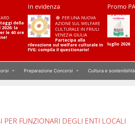
In evidenza
Promo PA
CARD
PER UNA NUOVA
ntaggi della
AZIONE SUL WELFARE
2026: la
CULTURALE IN FRIULI
er le 40 ore
VENEZIA GIULIA
one!
Partecipa alla
luglio 2026
rilevazione sul welfare culturale in
FVG: compila il questionario!
corsi
Preparazione Concorsi
Cultura e sostenibilità
 PER FUNZIONARI DEGLI ENTI LOCALI