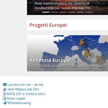
Rete transfrontaliera del sistema di
incubazione per nuove imprese TIC
Progetti Europei
Antenna Europa
Fondi europei, progettazione e gestione progetti
Lavora con noi – Avvisi
Vedi Mappa del Sito
MOG 231 e Codice etico
Note Legali
Whistleblowing