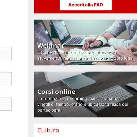
Accedi alla FAD
Webinar
L'aula virtuale interattiva per intervenire
attivamente, porre domande e condividere idee
Corsi online
La formazione e-learning asincrona senza
vincoli di tempo, orario e ubicazione fisica dei
partecipanti
Cultura