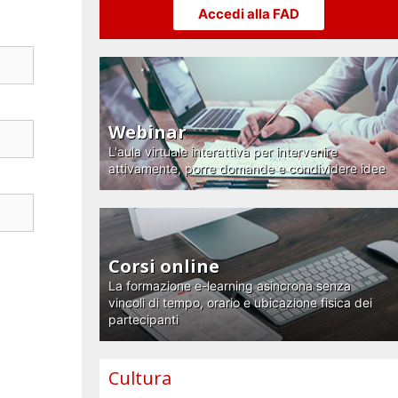
Accedi alla FAD
Webinar
L'aula virtuale interattiva per intervenire
attivamente, porre domande e condividere idee
Corsi online
La formazione e-learning asincrona senza
vincoli di tempo, orario e ubicazione fisica dei
partecipanti
Cultura