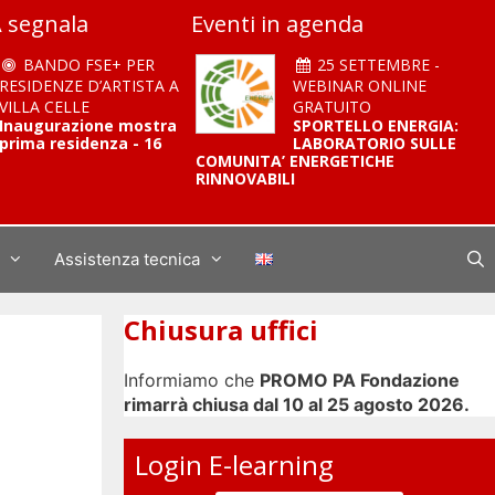
 segnala
Eventi in agenda
BANDO FSE+ PER
25 SETTEMBRE -
RESIDENZE D’ARTISTA A
WEBINAR ONLINE
VILLA CELLE
GRATUITO
Inaugurazione mostra
SPORTELLO ENERGIA:
prima residenza - 16
LABORATORIO SULLE
COMUNITA’ ENERGETICHE
RINNOVABILI
Assistenza tecnica
Chiusura uffici
Informiamo che
PROMO PA Fondazione
rimarrà chiusa dal 10 al 25 agosto 2026.
Login E-learning