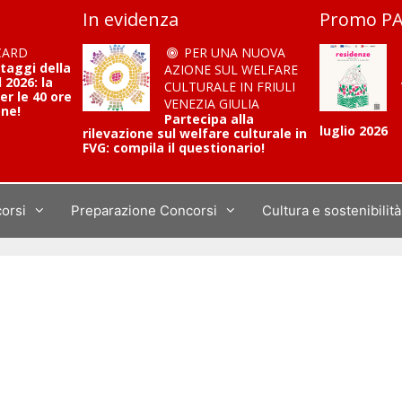
In evidenza
Promo PA
CARD
PER UNA NUOVA
ntaggi della
AZIONE SUL WELFARE
2026: la
CULTURALE IN FRIULI
er le 40 ore
VENEZIA GIULIA
one!
Partecipa alla
luglio 2026
rilevazione sul welfare culturale in
FVG: compila il questionario!
corsi
Preparazione Concorsi
Cultura e sostenibilità