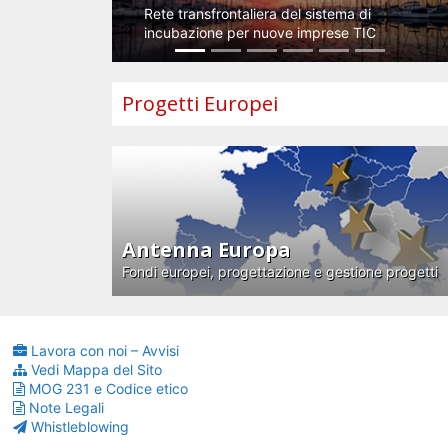
Rete transfrontaliera del sistema di
incubazione per nuove imprese TIC
Progetti Europei
Antenna Europa
Fondi europei, progettazione e gestione progetti
Lavora con noi – Avvisi
Vedi Mappa del Sito
MOG 231 e Codice etico
Note Legali
Whistleblowing