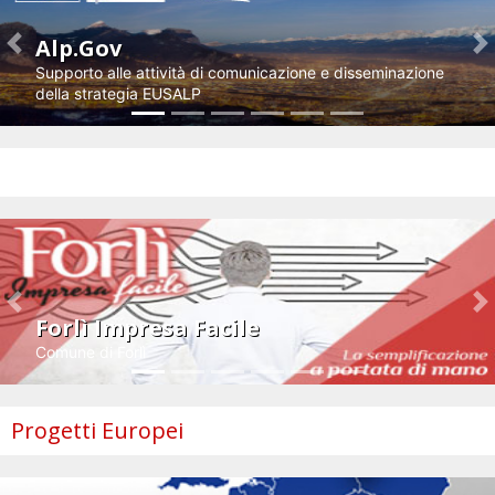
Alp.Gov
Previous
N
Supporto alle attività di comunicazione e disseminazione
della strategia EUSALP
Impresa e innovazione
Previous
N
Forlì Impresa Facile
Comune di Forlì
Progetti Europei