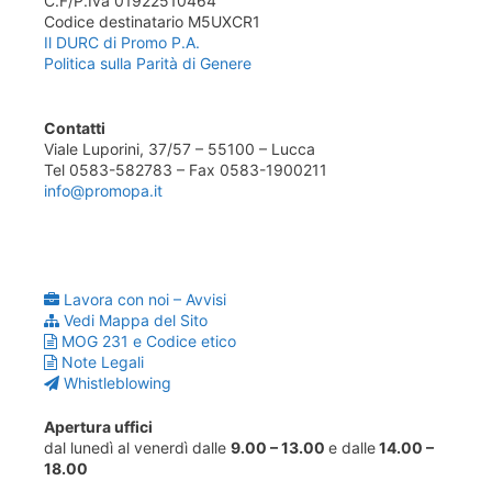
C.F/P.Iva 01922510464
Codice destinatario M5UXCR1
Il DURC di Promo P.A.
Politica sulla Parità di Genere
Contatti
Viale Luporini, 37/57 – 55100 – Lucca
Tel 0583-582783 – Fax 0583-1900211
info@promopa.it
Lavora con noi – Avvisi
Vedi Mappa del Sito
MOG 231 e Codice etico
Note Legali
Whistleblowing
Apertura uffici
dal lunedì al venerdì dalle
9.00 – 13.00
e dalle
14.00 –
18.00